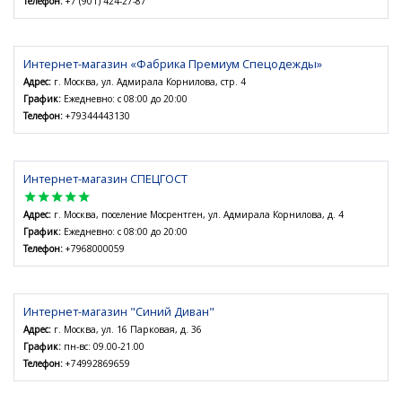
Телефон:
+7 (901) 424-27-87
Интернет-магазин «Фабрика Премиум Спецодежды»
Адрес:
г. Москва, ул. Адмирала Корнилова, стр. 4
График:
Ежедневно: с 08:00 до 20:00
Телефон:
+79344443130
Интернет-магазин СПЕЦГОСТ
star
star
star
star
star
Адрес:
г. Москва, поселение Мосрентген, ул. Адмирала Корнилова, д. 4
График:
Ежедневно: с 08:00 до 20:00
Телефон:
+7968000059
Интернет-магазин "Синий Диван"
Адрес:
г. Москва, ул. 16 Парковая, д. 36
График:
пн-вс: 09.00-21.00
Телефон:
+74992869659