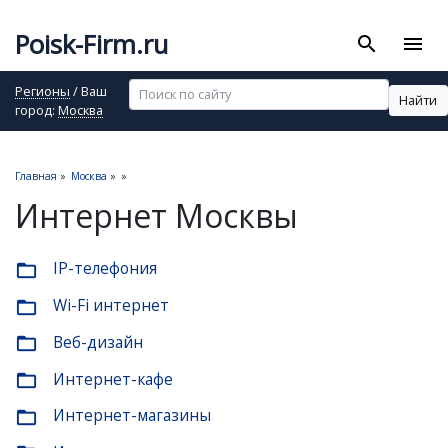
Poisk-Firm.ru
search
menu
Регионы
/ Ваш
Найти
город:
Москва
Главная
»
Москва
»
»
Интернет Москвы
IP-телефония
folder_open
Wi-Fi интернет
folder_open
Веб-дизайн
folder_open
Интернет-кафе
folder_open
Интернет-магазины
folder_open