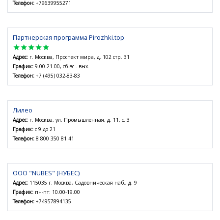
Телефон:
+79639955271
Партнерская программа Pirozhki.top
star
star
star
star
star
Адрес:
г. Москва, Проспект мира, д. 102 стр. 31
График:
9.00-21.00, сб-вс - вых.
Телефон:
+7 (495) 032-83-83
Лилео
Адрес:
г. Москва, ул. Промышленная, д. 11, с. 3
График:
с 9 до 21
Телефон:
8 800 350 81 41
ООО "NUBES" (НУБЕС)
Адрес:
115035 г. Москва, Садовническая наб., д. 9
График:
пн-пт: 10.00-19.00
Телефон:
+74957894135