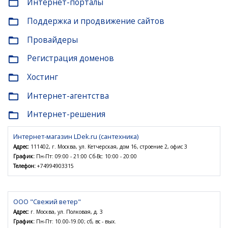
Интернет-порталы
folder_open
Поддержка и продвижение сайтов
folder_open
Провайдеры
folder_open
Регистрация доменов
folder_open
Хостинг
folder_open
Интернет-агентства
folder_open
Интернет-решения
folder_open
Интернет-магазин LDek.ru (сантехника)
Адрес:
111402, г. Москва, ул. Кетчерская, дом 16, строение 2, офис 3
График:
Пн-Пт: 09:00 - 21:00 Сб-Вс: 10:00 - 20:00
Телефон:
+74994903315
ООО "Свежий ветер"
Адрес:
г. Москва, ул. Полковая, д. 3
График:
Пн-Пт: 10.00-19.00; сб, вс - вых.