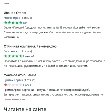
до в...
Иванов Степан
Мосгорздрав
(1 отзыв)
star
star
star
star
star
Lori
Одни «Плюсы»! Городская поликлиника № 45 города МосквыРечной вокзал:
Снова начала ходить медецинская Сестра — «бизнесвумен» и делает бизнес
частный на...
Отличная компания. Рекомендую!
Биокомплекс
(1 отзыв)
star
star
star
star
star
Николай
Проработал в компании 5 лет и хочу сказать, что это надёжный работодатель с
понимающими руководителями с белой зарплатой и соцпакетом.
Ужасное отношение
Русатом Сервис
(1 отзыв)
star
star
star
star
star
Павел
Громов Артем Сергеевич, ведущий специалист контрактной службы,
Департамент закупок, связался с нами, сделал коммерческое предложение по
реализации ква...
Читайте на сайте