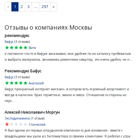
«
1
2
3
...
297
»
Отзывы о компаниях Москвы
рекомендую
Бафус
(3 отзыва)
star
star
star
star
star
Витя
я постоянно что-то в Бафусе заказываю, мне удобнее по их каталогу пробежаться
и выбрать материалы, занимаюсь ремонтами квартир, это очень удобно, не н...
Рекомендую Бафус
Бафус
(3 отзыва)
star
star
star
star
star
Анатолий
Бафус прекрасный интернет магазин, в котором есть огромный ассортимент и
всегда в наличии. Брал герметики, эмали и смеси. Отношение со стороны их
перс...
Алексей Николаевич Моргун
Эксподинамика
(1 отзыв)
star
star
star
star
star
Станислав
Я был одним из первых сотрудников компании со дня основания - вместе с
владельцами мы ушли из Экспомастера со своими клиентами. Я работал с утра