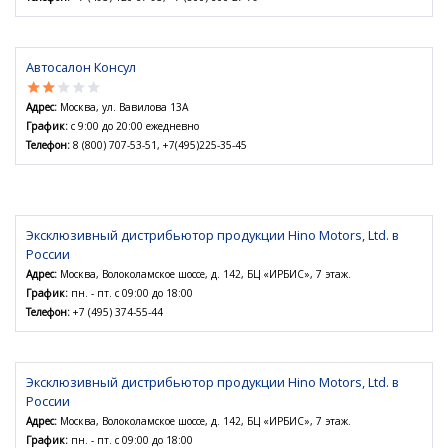
Автосалон Консул
star
star
star
star
star
Адрес:
Москва, ул. Вавилова 13А
График:
с 9:00 до 20:00 ежедневно
Телефон:
8 (800) 707-53-51, +7(495)225-35-45
Эксклюзивный дистрибьютор продукции Hino Motors, Ltd. в
России
Адрес:
Москва, Волоколамское шоссе, д. 142, БЦ «ИРБИС», 7 этаж.
График:
пн. - пт. с 09:00 до 18:00
Телефон:
+7 (495) 374-55-44
Эксклюзивный дистрибьютор продукции Hino Motors, Ltd. в
России
Адрес:
Москва, Волоколамское шоссе, д. 142, БЦ «ИРБИС», 7 этаж.
График:
пн. - пт. с 09:00 до 18:00