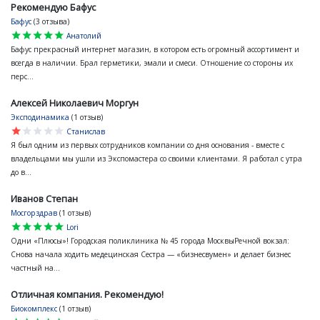
Рекомендую Бафус
Бафус
(3 отзыва)
star
star
star
star
star
Анатолий
Бафус прекрасный интернет магазин, в котором есть огромный ассортимент и
всегда в наличии. Брал герметики, эмали и смеси. Отношение со стороны их
перс...
Алексей Николаевич Моргун
Эксподинамика
(1 отзыв)
star
star
star
star
star
Станислав
Я был одним из первых сотрудников компании со дня основания - вместе с
владельцами мы ушли из Экспомастера со своими клиентами. Я работал с утра
до в...
Иванов Степан
Мосгорздрав
(1 отзыв)
star
star
star
star
star
Lori
Одни «Плюсы»! Городская поликлиника № 45 города МосквыРечной вокзал:
Снова начала ходить медецинская Сестра — «бизнесвумен» и делает бизнес
частный на...
Отличная компания. Рекомендую!
Биокомплекс
(1 отзыв)