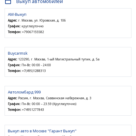
Выкуп автомобилей
folder_open
АМ-Выкуп
Адрес:
г. Москва, ул. Юровская, д. 106
График:
круглосуточно
Телефон:
+79067155582
Buycarmsk
Адрес:
123290, г. Москва, 1-ый Магистральный тупик, д. 5а
График:
Пн-Вс: 00:00 - 24:00
Телефон:
+7(495)1288313
Автоломбард 999
Адрес:
Россия, г. Москва, Саввинская набережная, д. 3
График:
Пн-Вс: 00:00 – 23.59 (Круглосуточно)
Телефон:
+74951277843
Выкуп авто в Москве "Гарант Выкуп"