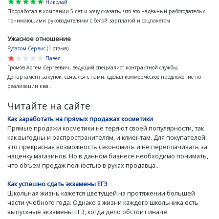
star
star
star
star
star
Николай
Проработал в компании 5 лет и хочу сказать, что это надёжный работодатель с
понимающими руководителями с белой зарплатой и соцпакетом.
Ужасное отношение
Русатом Сервис
(1 отзыв)
star
star
star
star
star
Павел
Громов Артем Сергеевич, ведущий специалист контрактной службы,
Департамент закупок, связался с нами, сделал коммерческое предложение по
реализации ква...
Читайте на сайте
Как заработать на прямых продажах косметики
Прямые продажи косметики не теряют своей популярности, так
как выгодны и распространителям, и клиентам. Для покупателей
это прекрасная возможность сэкономить и не переплачивать за
наценку магазинов. Но в данном бизнесе необходимо понимать,
что объем продаж полностью в руках продавца...
Как успешно сдать экзамены ЕГЭ
Школьная жизнь кажется цветущей на протяжении большей
части учебного года. Однако в жизни каждого школьника есть
выпускные экзамены ЕГЭ, когда дело обстоит иначе.