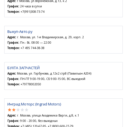
Адрес:
г.Москва, ул.Воронежская, д.13, к.2
График:
24 часа в сутки
Телефон:
+7(991)308-73-74
Выкуп-Авто.ру
Адрес:
г. Москва, ул. 1-я Владимирская, д. 29, корп. 2
График:
Пн.- Вс. 08:00 — 22:00
Телефон:
+7 495 744-38-38
БУХТА ЗАПЧАСТЕЙ
Адрес:
Москва, ул. Горбунова, д.12к2 стр8 (Павильон А204)
График:
ПН-ПТ 9:00-19:00, СБ 9:00-15:00, ВС-выходной
Телефон:
+79778002050
Инград Моторс (Ingrad Motors)
star
star
star
star
star
Адрес:
г. Москва, улица Академика Варги, д.8, к.1
График:
9:00 - 20:00, без выходных
Телефон:
+7 (495) 120-67-95, +7 (800) 600-27-79