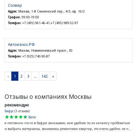
Солвер
Адрес:
Москва, 1-й Смоленский пер., 4/3, оф. 16/2
График:
09:00-19:00
Телефон:
+7 (495) 961-46-41,+7 (495) 989-52-97
Автоизнос.РФ
Адрес:
Москва, Новоясеневский просп., 30
Телефон:
+7 (925) 740-90-87
«
1
2
3
...
142
»
Отзывы о компаниях Москвы
рекомендую
Бафус
(3 отзыва)
star
star
star
star
star
Витя
я постоянно что-то в Бафусе заказываю, мне удобнее по их каталогу пробежаться
и выбрать материалы, занимаюсь ремонтами квартир, это очень удобно, не н...