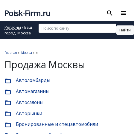
Poisk-Firm.ru
search
menu
Регионы
/ Ваш
Найти
город:
Москва
Главная
»
Москва
»
»
Продажа Москвы
Автоломбарды
folder_open
Автомагазины
folder_open
Автосалоны
folder_open
Авторынки
folder_open
Бронированные и спецавтомобили
folder_open