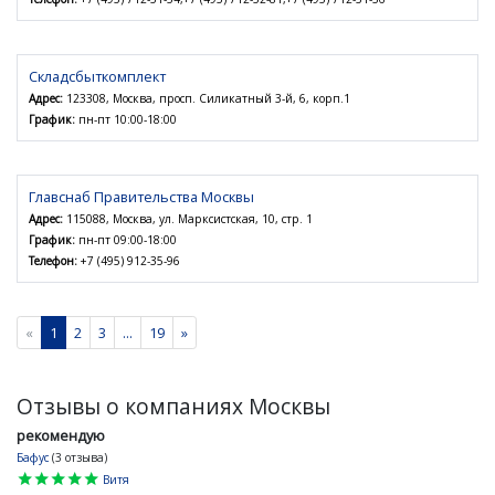
Складсбыткомплект
Адрес:
123308, Москва, просп. Силикатный 3-й, 6, корп.1
График:
пн-пт 10:00-18:00
Главснаб Правительства Москвы
Адрес:
115088, Москва, ул. Марксистская, 10, стр. 1
График:
пн-пт 09:00-18:00
Телефон:
+7 (495) 912-35-96
«
1
2
3
...
19
»
Отзывы о компаниях Москвы
рекомендую
Бафус
(3 отзыва)
star
star
star
star
star
Витя