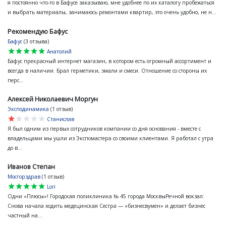
я постоянно что-то в Бафусе заказываю, мне удобнее по их каталогу пробежаться
и выбрать материалы, занимаюсь ремонтами квартир, это очень удобно, не н...
Рекомендую Бафус
Бафус
(3 отзыва)
star
star
star
star
star
Анатолий
Бафус прекрасный интернет магазин, в котором есть огромный ассортимент и
всегда в наличии. Брал герметики, эмали и смеси. Отношение со стороны их
перс...
Алексей Николаевич Моргун
Эксподинамика
(1 отзыв)
star
star
star
star
star
Станислав
Я был одним из первых сотрудников компании со дня основания - вместе с
владельцами мы ушли из Экспомастера со своими клиентами. Я работал с утра
до в...
Иванов Степан
Мосгорздрав
(1 отзыв)
star
star
star
star
star
Lori
Одни «Плюсы»! Городская поликлиника № 45 города МосквыРечной вокзал:
Снова начала ходить медецинская Сестра — «бизнесвумен» и делает бизнес
частный на...