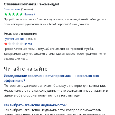
Отличная компания. Рекомендую!
Биокомплекс
(1 отзыв)
star
star
star
star
star
Николай
Проработал в компании 5 лет и хочу сказать, что это надёжный работодатель с
понимающими руководителями с белой зарплатой и соцпакетом.
Ужасное отношение
Русатом Сервис
(1 отзыв)
star
star
star
star
star
Павел
Громов Артем Сергеевич, ведущий специалист контрактной службы,
Департамент закупок, связался с нами, сделал коммерческое предложение по
реализации ква...
Читайте на сайте
Исследование вовлеченности персонала — насколько оно
эффективно?
Потеря сотрудников означает большую потерю для компании.
Независимо от стажа, сотрудник — это солидная инвестиция, и в
идеале обе стороны получают от этого выгоду.
Как выбрать агентство недвижимости?
Как выбрать агентство недвижимости, которое поможет вам
купить квартиру? Если вы не являетесь опытным инвестором в