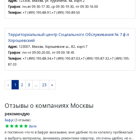
Адрес:
123308, Москва, ул. Куусинена, 4а, корп.2
График:
пн,вт 09:30-17:30, ср 09:30-19:30, пт 09:30-16:00
Телефон:
+7 (499) 195-88-91,+7 (499) 195-89-50
Территориальный центр Социального Обслуживания № 7 ф-л
Хорошевский
Адрес:
123007, Москва, Хорошевское ш., 82, корп.7
График:
пн-чт 09:00-20:00, пт 09:00-18:45
Телефон:
+7 (499) 195-88-34,+7 (499) 195-87-03,+7 (499) 195-87-32,+7 (499) 195-
87-33
«
1
2
3
...
23
»
Отзывы о компаниях Москвы
рекомендую
Бафус
(3 отзыва)
star
star
star
star
star
Витя
я постоянно что-то в Бафусе заказываю, мне удобнее по их каталогу пробежаться
и выбрать материалы, занимаюсь ремонтами квартир, это очень удобно, не н...