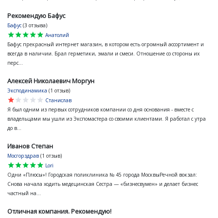
Рекомендую Бафус
Бафус
(3 отзыва)
star
star
star
star
star
Анатолий
Бафус прекрасный интернет магазин, в котором есть огромный ассортимент и
всегда в наличии. Брал герметики, эмали и смеси. Отношение со стороны их
перс...
Алексей Николаевич Моргун
Эксподинамика
(1 отзыв)
star
star
star
star
star
Станислав
Я был одним из первых сотрудников компании со дня основания - вместе с
владельцами мы ушли из Экспомастера со своими клиентами. Я работал с утра
до в...
Иванов Степан
Мосгорздрав
(1 отзыв)
star
star
star
star
star
Lori
Одни «Плюсы»! Городская поликлиника № 45 города МосквыРечной вокзал:
Снова начала ходить медецинская Сестра — «бизнесвумен» и делает бизнес
частный на...
Отличная компания. Рекомендую!