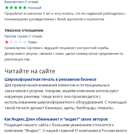
Биокомплекс
(1 отзыв)
star
star
star
star
star
Николай
Проработал в компании 5 лет и хочу сказать, что это надёжный работодатель с
понимающими руководителями с белой зарплатой и соцпакетом.
Ужасное отношение
Русатом Сервис
(1 отзыв)
star
star
star
star
star
Павел
Громов Артем Сергеевич, ведущий специалист контрактной службы,
Департамент закупок, связался с нами, сделал коммерческое предложение по
реализации ква...
Читайте на сайте
Широкоформатная печать в рекламном бизнесе
Для привлечения внимания клиентов и потенциальных
заказчиков к услугам, товарам, акциям компании используют
наружную рекламу. Чаще всего она производится с
использованием широкоформатного оборудования. С помощью
такой печати делают баннеры, щиты, билборды, плакаты...
Как Яндекс.Дзен обманывает и "кидает" своих авторов
Редакция нашего сайта с большим уважением относится к
компании "Яндекс". У нашей главной IT-компании в России много