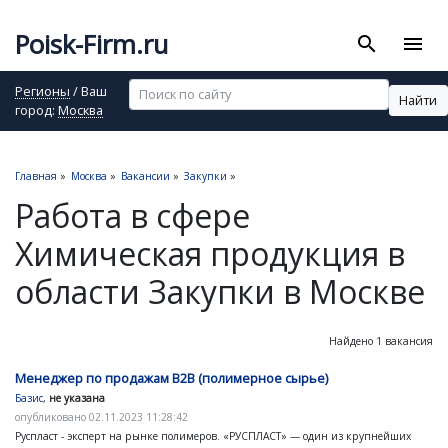
Poisk-Firm.ru
search
menu
Регионы
/ Ваш
Найти
город:
Москва
Главная
»
Москва
»
Вакансии
»
Закупки
»
Работа в сфере
Химическая продукция в
области Закупки в Москве
Найдено 1 вакансия
Менеджер по продажам B2B (полимерное сырье)
Базис
,
не указана
опубликовано 02.11.2023 11:28:42
Руспласт - эксперт на рынке полимеров. «РУСПЛАСТ» — один из крупнейших