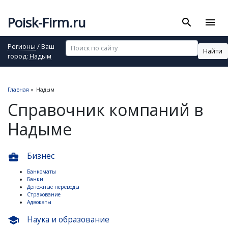
Poisk-Firm.ru
search
menu
Регионы
/ Ваш
Найти
город:
Надым
Главная
»
Надым
Справочник компаний в
Надыме
Бизнес
business_center
Банкоматы
Банки
Денежные переводы
Страхование
Адвокаты
Наука и образование
school