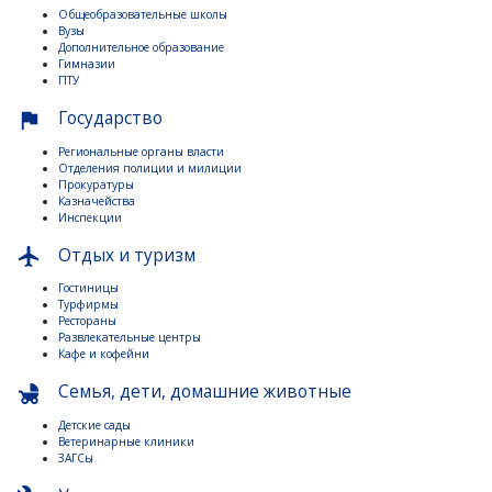
Общеобразовательные школы
Вузы
Дополнительное образование
Гимназии
ПТУ
Государство
flag
Региональные органы власти
Отделения полиции и милиции
Прокуратуры
Казначейства
Инспекции
Отдых и туризм
flight
Гостиницы
Турфирмы
Рестораны
Развлекательные центры
Кафе и кофейни
Семья, дети, домашние животные
child_friendly
Детские сады
Ветеринарные клиники
ЗАГСы