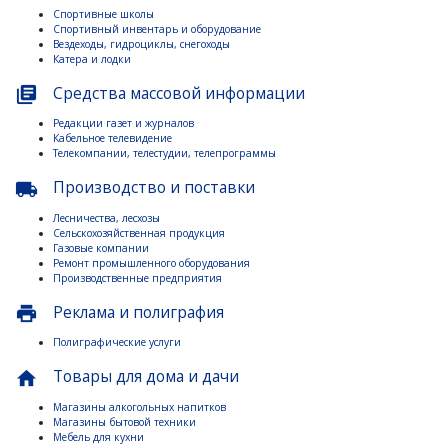
Спортивные школы
Спортивный инвентарь и оборудование
Вездеходы, гидроциклы, снегоходы
Катера и лодки
Средства массовой информации
library_books
Редакции газет и журналов
Кабельное телевидение
Телекомпании, телестудии, телепрограммы
Производство и поставки
local_shipping
Лесничества, лесхозы
Сельскохозяйственная продукция
Газовые компании
Ремонт промышленного оборудования
Производственные предприятия
Реклама и полиграфия
print
Полиграфические услуги
Товары для дома и дачи
home
Магазины алкогольных напитков
Магазины бытовой техники
Мебель для кухни