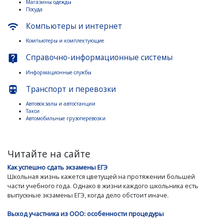
Магазины одежды
Посуда
Компьютеры и интернет
wifi
Компьютеры и комплектующие
Справочно-информационные системы
live_help
Информационные службы
Транспорт и перевозки
directions_subway
Автовокзалы и автостанции
Такси
Автомобильные грузоперевозки
Читайте на сайте
Как успешно сдать экзамены ЕГЭ
Школьная жизнь кажется цветущей на протяжении большей
части учебного года. Однако в жизни каждого школьника есть
выпускные экзамены ЕГЭ, когда дело обстоит иначе.
Выход участника из ООО: особенности процедуры