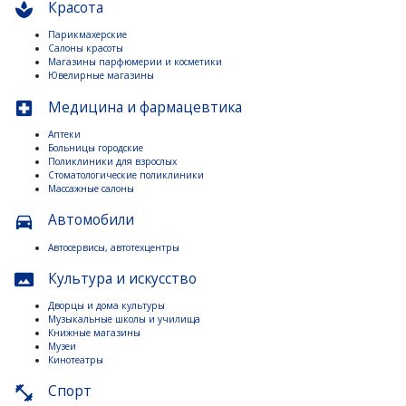
Красота
spa
Парикмахерские
Салоны красоты
Магазины парфюмерии и косметики
Ювелирные магазины
Медицина и фармацевтика
local_hospital
Аптеки
Больницы городские
Поликлиники для взрослых
Стоматологические поликлиники
Массажные салоны
Автомобили
directions_car
Автосервисы, автотехцентры
Культура и искусство
panorama
Дворцы и дома культуры
Музыкальные школы и училища
Книжные магазины
Музеи
Кинотеатры
Спорт
fitness_center