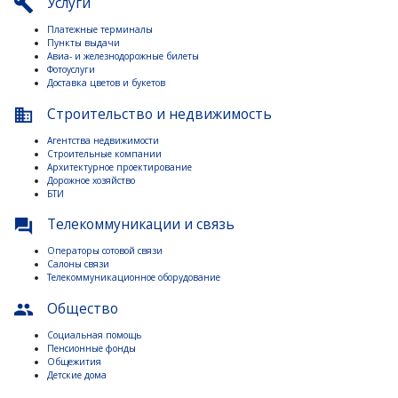
Услуги
build
Платежные терминалы
Пункты выдачи
Авиа- и железнодорожные билеты
Фотоуслуги
Доставка цветов и букетов
Строительство и недвижимость
business
Агентства недвижимости
Строительные компании
Архитектурное проектирование
Дорожное хозяйство
БТИ
Телекоммуникации и связь
question_answer
Операторы сотовой связи
Салоны связи
Телекоммуникационное оборудование
Общество
people
Социальная помощь
Пенсионные фонды
Общежития
Детские дома