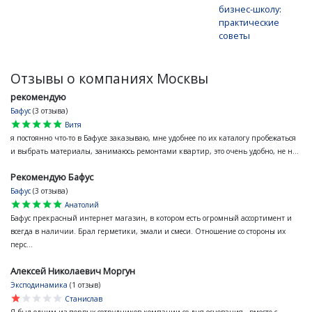
бизнес-школу:
практические
советы
Отзывы о компаниях Москвы
рекомендую
Бафус
(3 отзыва)
star
star
star
star
star
Витя
я постоянно что-то в Бафусе заказываю, мне удобнее по их каталогу пробежаться
и выбрать материалы, занимаюсь ремонтами квартир, это очень удобно, не н...
Рекомендую Бафус
Бафус
(3 отзыва)
star
star
star
star
star
Анатолий
Бафус прекрасный интернет магазин, в котором есть огромный ассортимент и
всегда в наличии. Брал герметики, эмали и смеси. Отношение со стороны их
перс...
Алексей Николаевич Моргун
Эксподинамика
(1 отзыв)
star
star
star
star
star
Станислав
Я был одним из первых сотрудников компании со дня основания - вместе с