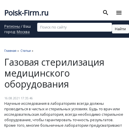
Poisk-Firm.ru
search
menu
Регионы
/ Ваш
Найти
город:
Москва
Главная
»
Статьи
»
Газовая стерилизация
медицинского
оборудования
16.08.2021 17:35:46
Научные исследования в лабораториях всегда должны
проводиться в чистых и стерильных условиях. Будь то врач или
исследовательская лаборатория, всегда необходимо стерильное
оборудование, чтобы гарантировать точность результатов.
Кроме того, многие больничные лаборатории предусматривают