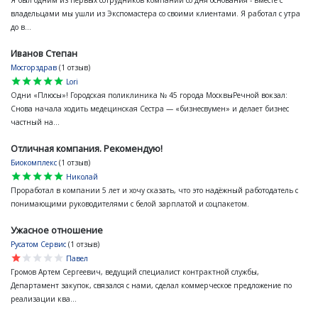
владельцами мы ушли из Экспомастера со своими клиентами. Я работал с утра
до в...
Иванов Степан
Мосгорздрав
(1 отзыв)
star
star
star
star
star
Lori
Одни «Плюсы»! Городская поликлиника № 45 города МосквыРечной вокзал:
Снова начала ходить медецинская Сестра — «бизнесвумен» и делает бизнес
частный на...
Отличная компания. Рекомендую!
Биокомплекс
(1 отзыв)
star
star
star
star
star
Николай
Проработал в компании 5 лет и хочу сказать, что это надёжный работодатель с
понимающими руководителями с белой зарплатой и соцпакетом.
Ужасное отношение
Русатом Сервис
(1 отзыв)
star
star
star
star
star
Павел
Громов Артем Сергеевич, ведущий специалист контрактной службы,
Департамент закупок, связался с нами, сделал коммерческое предложение по
реализации ква...