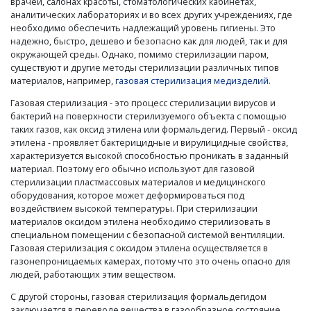
врачей, салонах красоты, стоматологических кабинетах,
аналитических лабораториях и во всех других учреждениях, где
необходимо обеспечить надлежащий уровень гигиены. Это
надежно, быстро, дешево и безопасно как для людей, так и для
окружающей среды. Однако, помимо стерилизации паром,
существуют и другие методы стерилизации различных типов
материалов, например,
газовая стерилизация медизделий
.
Газовая стерилизация - это процесс стерилизации вирусов и
бактерий на поверхности стерилизуемого объекта с помощью
таких газов, как оксид этилена или формальдегид. Первый - оксид
этилена - проявляет бактерицидные и вирулицидные свойства,
характеризуется высокой способностью проникать в заданный
материал. Поэтому его обычно используют для газовой
стерилизации пластмассовых материалов и медицинского
оборудования, которое может деформироваться под
воздействием высокой температуры. При стерилизации
материалов оксидом этилена необходимо стерилизовать в
специальном помещении с безопасной системой вентиляции.
Газовая стерилизация с оксидом этилена осуществляется в
газонепроницаемых камерах, потому что это очень опасно для
людей, работающих этим веществом.
С другой стороны, газовая стерилизация формальдегидом
заключается в переводе вещества в газообразное состояние