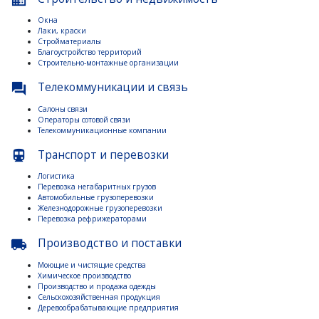
Окна
Лаки, краски
Стройматериалы
Благоустройство территорий
Строительно-монтажные организации
Телекоммуникации и связь
question_answer
Салоны связи
Операторы сотовой связи
Телекоммуникационные компании
Транспорт и перевозки
directions_subway
Логистика
Перевозка негабаритных грузов
Автомобильные грузоперевозки
Железнодорожные грузоперевозки
Перевозка рефрижераторами
Производство и поставки
local_shipping
Моющие и чистящие средства
Химическое производство
Производство и продажа одежды
Сельскохозяйственная продукция
Деревообрабатывающие предприятия