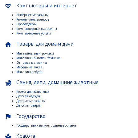
Компьютеры и интернет
wifi
Интернет-магазины
Ремонт компьютеров
Провайдеры
Компьютерные магазины
Компьютерные услуги
Товары для дома и дачи
home
Магазины электроники
Магазины бытовой техники
Оптовые магазины
Мебель на заказ
Магазины обуви
Семья, дети, домашние животные
child_friendly
Корма для животных
Детская одежда
Детские магазины
Детские товары
Государство
flag
Государственные контрольные органы
Красота
spa