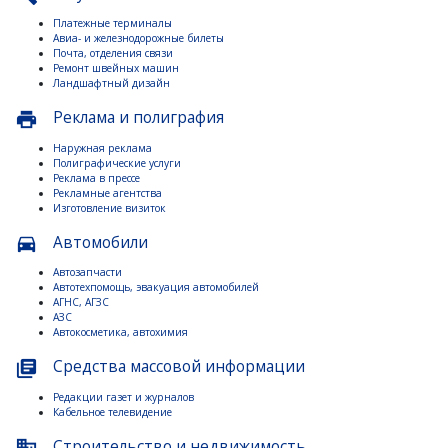
Платежные терминалы
Авиа- и железнодорожные билеты
Почта, отделения связи
Ремонт швейных машин
Ландшафтный дизайн
Реклама и полиграфия
print
Наружная реклама
Полиграфические услуги
Реклама в прессе
Рекламные агентства
Изготовление визиток
Автомобили
directions_car
Автозапчасти
Автотехпомощь, эвакуация автомобилей
АГНС, АГЗС
АЗС
Автокосметика, автохимия
Средства массовой информации
library_books
Редакции газет и журналов
Кабельное телевидение
Строительство и недвижимость
business