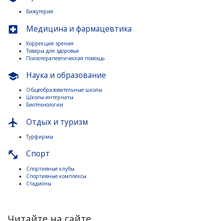
Бижутерия
Медицина и фармацевтика
local_hospital
Коррекция зрения
Товары для здоровья
Психотерапевтическая помощь
Наука и образование
school
Общеобразовательные школы
Школы-интернаты
Биотехнологии
Отдых и туризм
flight
Турфирмы
Спорт
fitness_center
Спортивные клубы
Спортивные комплексы
Стадионы
Читайте на сайте