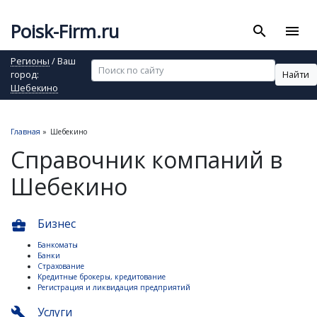
Poisk-Firm.ru
search
menu
Регионы
/ Ваш
Найти
город:
Шебекино
Главная
»
Шебекино
Справочник компаний в
Шебекино
Бизнес
business_center
Банкоматы
Банки
Страхование
Кредитные брокеры, кредитование
Регистрация и ликвидация предприятий
Услуги
build