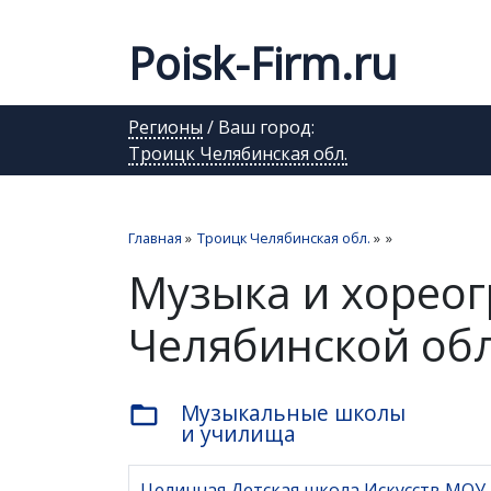
Poisk-Firm.ru
Регионы
/ Ваш город:
Троицк Челябинская обл.
Главная
»
Троицк Челябинская обл.
»
»
Музыка и хореог
Челябинской обл
Музыкальные школы
folder_open
и училища
Целинная Детская школа Искусств МОУ