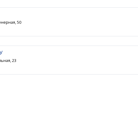
енерная, 50
У
льная, 23