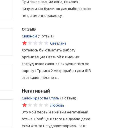
При заказывании окна, никаких
визуальных буклетов для выбора окон
нет, а именно какие су...
отзыв
Связной
(1 отзыв)
star
star
star
star
star
Светлана
Хотелось бы отметить работу
организации Связной и именно
сотрудников салона находящегося по
адресу г Троицк 2 микрорайон дом 6! В
этот салон честно с...
Негативный
Салон красоты Стиль
(1 отзыв)
star
star
star
star
star
Любовь
Это мой первый в жизни негативный
отзыв. Вообще я этого не делаю даже
если что-то не удовлетворило. Нл в