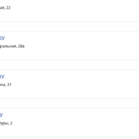
ая, 22
ОУ
тральная, 28а
ОУ
на, 31
ОУ
туры, 2