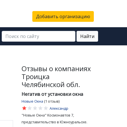
Добавить организацию
Найти
Отзывы о компаниях
Троицка
Челябинской обл.
Негатив от установки окна
Новые Окна
(1 отзыв)
star
star
star
star
star
Александр
"Новые Окна" Космонавтов 7,
представительство в Южноуральске.