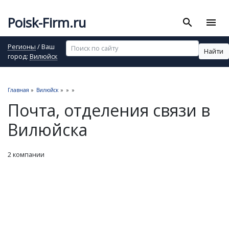
Poisk-Firm.ru
search
menu
Регионы
/ Ваш
Найти
город:
Вилюйск
Главная
»
Вилюйск
»
»
»
Почта, отделения связи в
Вилюйска
2 компании