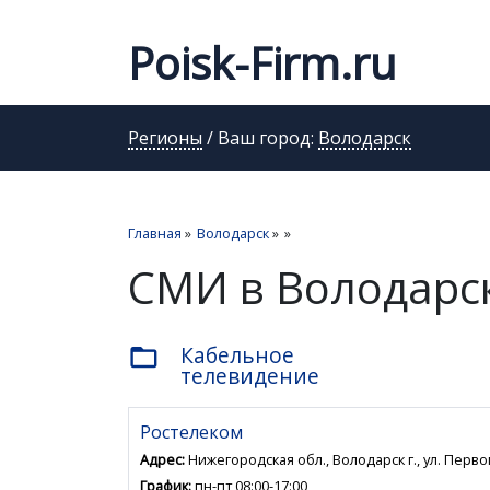
Poisk-Firm.ru
Регионы
/ Ваш город:
Володарск
Главная
»
Володарск
»
»
СМИ в Володарс
Кабельное
folder_open
телевидение
Ростелеком
Адрес:
Нижегородская обл., Володарск г., ул. Перво
График:
пн-пт 08:00-17:00