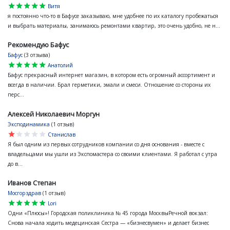
star
star
star
star
star
Витя
я постоянно что-то в Бафусе заказываю, мне удобнее по их каталогу пробежаться
и выбрать материалы, занимаюсь ремонтами квартир, это очень удобно, не н...
Рекомендую Бафус
Бафус
(3 отзыва)
star
star
star
star
star
Анатолий
Бафус прекрасный интернет магазин, в котором есть огромный ассортимент и
всегда в наличии. Брал герметики, эмали и смеси. Отношение со стороны их
перс...
Алексей Николаевич Моргун
Эксподинамика
(1 отзыв)
star
star
star
star
star
Станислав
Я был одним из первых сотрудников компании со дня основания - вместе с
владельцами мы ушли из Экспомастера со своими клиентами. Я работал с утра
до в...
Иванов Степан
Мосгорздрав
(1 отзыв)
star
star
star
star
star
Lori
Одни «Плюсы»! Городская поликлиника № 45 города МосквыРечной вокзал:
Снова начала ходить медецинская Сестра — «бизнесвумен» и делает бизнес