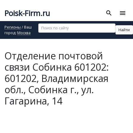
Poisk-Firm.ru
search
menu
Регионы
/ Ваш
Найти
город:
Москва
Отделение почтовой
связи Собинка 601202:
601202, Владимирская
обл., Собинка г., ул.
Гагарина, 14