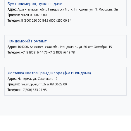
Бум полимеров, пункт выдачи
Адрес:
Архангельская обл., Няндомский р-н, Няндома, ул. П. Морозова, 3в
График:
пн-пт 09:00-18:00
Телефон:
8 (800) 250-00-84,8 (800) 250-00-84
Няндомский Почтамт
Адрес:
164200, Архангельская обл., Няндома г., ул. 60 лет Октября, 15
Телефон:
+7 (81838) 6-14-76,+7 (81838) 6-19-78
Доставка цветов Гранд Флора (ф-л г.Няндома)
Адрес:
Няндома, ул. Советская, 19
График:
пн,вт,ср,чт,пт,сб,вс 08:00-22:00
Телефон:
+7(800) 333-01-95