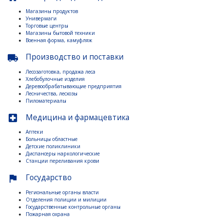
Магазины продуктов
Универмаги
Торговые центры
Магазины бытовой техники
Военная форма, камуфляж
Производство и поставки
local_shipping
Лесозаготовка, продажа леса
Хлебобулочные изделия
Деревообрабатывающие предприятия
Лесничества, лесхозы
Пиломатериалы
Медицина и фармацевтика
local_hospital
Аптеки
Больницы областные
Детские поликлиники
Диспансеры наркологические
Станции переливания крови
Государство
flag
Региональные органы власти
Отделения полиции и милиции
Государственные контрольные органы
Пожарная охрана