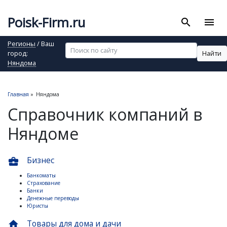
Poisk-Firm.ru
search
menu
Регионы
/ Ваш
Найти
город:
Няндома
Главная
»
Няндома
Справочник компаний в
Няндоме
Бизнес
business_center
Банкоматы
Страхование
Банки
Денежные переводы
Юристы
Товары для дома и дачи
home