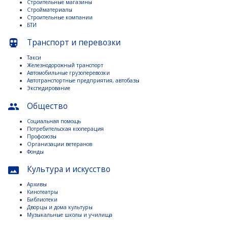
Строительные магазины
Стройматериалы
Строительные компании
БТИ
Транспорт и перевозки
directions_subway
Такси
Железнодорожный транспорт
Автомобильные грузоперевозки
Автотранспортные предприятия, автобазы
Экспедирование
Общество
people
Социальная помощь
Потребительская кооперация
Профсоюзы
Организации ветеранов
Фонды
Культура и искусство
panorama
Архивы
Кинотеатры
Библиотеки
Дворцы и дома культуры
Музыкальные школы и училища