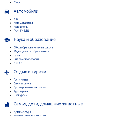
Суды
Автомобили
directions_car
АЗС
Автомагазины
Автошколы
ГАИ, ГИБДД
Наука и образование
school
Общеобразовательные школы
Медицинское образование
Вузы
Гидрометеорология
Лицеи
Отдых и туризм
flight
Гостиницы
Бани и сауны
Бронирование гостиниц
Турфирмы
Экскурсии
Семья, дети, домашние животные
child_friendly
Детские сады
Ветеринарные клиники