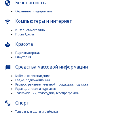
Безопасность
security
Охранные предприятия
Компьютеры и интернет
wifi
Интернет-магазины
Провайдеры
Красота
spa
Парикмахерские
Бижутерия
Средства массовой информации
library_books
Кабельное телевидение
Радио, радиокомпании
Распространение печатной продукции, подписка
Редакции газет и журналов
Телекомпании, телестудии, телепрограммы
Спорт
fitness_center
Товары для охоты и рыбалки