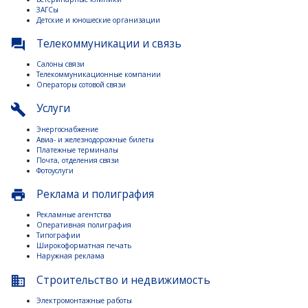
ЗАГСы
Детские и юношеские организации
Телекоммуникации и связь
question_answer
Салоны связи
Телекоммуникационные компании
Операторы сотовой связи
Услуги
build
Энергоснабжение
Авиа- и железнодорожные билеты
Платежные терминалы
Почта, отделения связи
Фотоуслуги
Реклама и полиграфия
print
Рекламные агентства
Оперативная полиграфия
Типографии
Широкоформатная печать
Наружная реклама
Строительство и недвижимость
business
Электромонтажные работы