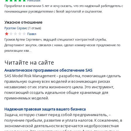
star
star
star
star
star
Николай
Проработал в компании 5 лет и хочу сказать, что это надёжный работодатель с
понимающими руководителями с белой зарплатой и соцпакетом.
Ужасное отношение
Русатом Сервис
(1 отзыв)
star
star
star
star
star
Павел
Громов Артем Сергеевич, ведущий специалист контрактной службы,
Департамент закупок, связался с нами, сделал коммерческое предложение по
реализации ква...
Читайте на сайте
Аналитическое программное обеспечение SAS
SAS Model Risk Management – разработка, помогающая сделать
правильную оценку всех моделей и возникающих рисках
независимо от их этапа жизненного цикла. Это инструмент,
помогающий создать идеальное общее хранилище для
применяемых моделей.
Надежная правовая защита вашего бизнеса
Задача, которую ставит перед собой предприниматель, –
получение прибыли, развитие и уплата налогов. К сожалению, в
экономической деятельности встречается недобросовестная