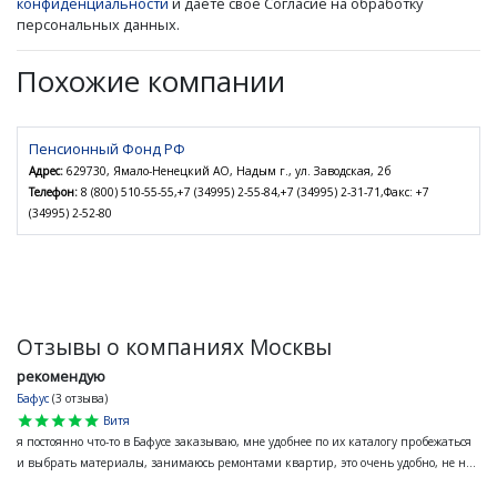
конфиденциальности
и даете свое Согласие на обработку
персональных данных.
Похожие компании
Пенсионный Фонд РФ
Адрес:
629730, Ямало-Ненецкий АО, Надым г., ул. Заводская, 2б
Телефон:
8 (800) 510-55-55,+7 (34995) 2-55-84,+7 (34995) 2-31-71,Факс: +7
(34995) 2-52-80
Отзывы о компаниях Москвы
рекомендую
Бафус
(3 отзыва)
star
star
star
star
star
Витя
я постоянно что-то в Бафусе заказываю, мне удобнее по их каталогу пробежаться
и выбрать материалы, занимаюсь ремонтами квартир, это очень удобно, не н...