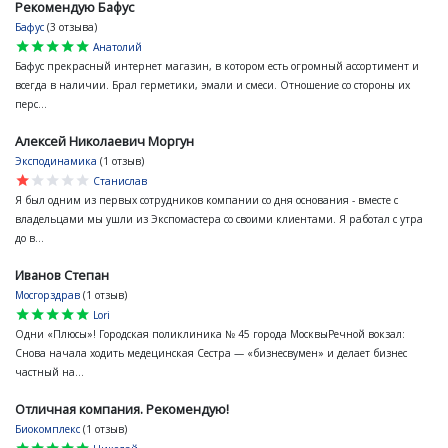
Рекомендую Бафус
Бафус
(3 отзыва)
star
star
star
star
star
Анатолий
Бафус прекрасный интернет магазин, в котором есть огромный ассортимент и
всегда в наличии. Брал герметики, эмали и смеси. Отношение со стороны их
перс...
Алексей Николаевич Моргун
Эксподинамика
(1 отзыв)
star
star
star
star
star
Станислав
Я был одним из первых сотрудников компании со дня основания - вместе с
владельцами мы ушли из Экспомастера со своими клиентами. Я работал с утра
до в...
Иванов Степан
Мосгорздрав
(1 отзыв)
star
star
star
star
star
Lori
Одни «Плюсы»! Городская поликлиника № 45 города МосквыРечной вокзал:
Снова начала ходить медецинская Сестра — «бизнесвумен» и делает бизнес
частный на...
Отличная компания. Рекомендую!
Биокомплекс
(1 отзыв)