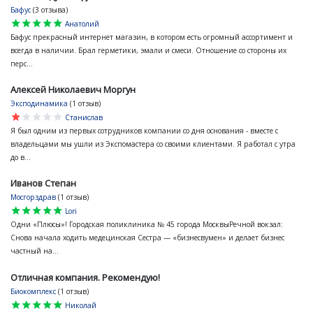
Бафус
(3 отзыва)
star
star
star
star
star
Анатолий
Бафус прекрасный интернет магазин, в котором есть огромный ассортимент и
всегда в наличии. Брал герметики, эмали и смеси. Отношение со стороны их
перс...
Алексей Николаевич Моргун
Эксподинамика
(1 отзыв)
star
star
star
star
star
Станислав
Я был одним из первых сотрудников компании со дня основания - вместе с
владельцами мы ушли из Экспомастера со своими клиентами. Я работал с утра
до в...
Иванов Степан
Мосгорздрав
(1 отзыв)
star
star
star
star
star
Lori
Одни «Плюсы»! Городская поликлиника № 45 города МосквыРечной вокзал:
Снова начала ходить медецинская Сестра — «бизнесвумен» и делает бизнес
частный на...
Отличная компания. Рекомендую!
Биокомплекс
(1 отзыв)
star
star
star
star
star
Николай