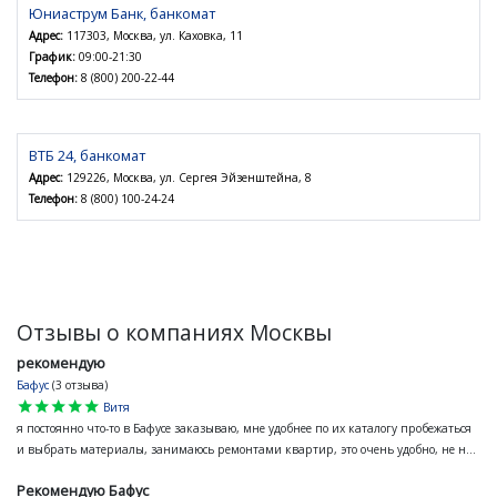
Юниаструм Банк, банкомат
Адрес:
117303, Москва, ул. Каховка, 11
График:
09:00-21:30
Телефон:
8 (800) 200-22-44
ВТБ 24, банкомат
Адрес:
129226, Москва, ул. Сергея Эйзенштейна, 8
Телефон:
8 (800) 100-24-24
Отзывы о компаниях Москвы
рекомендую
Бафус
(3 отзыва)
star
star
star
star
star
Витя
я постоянно что-то в Бафусе заказываю, мне удобнее по их каталогу пробежаться
и выбрать материалы, занимаюсь ремонтами квартир, это очень удобно, не н...
Рекомендую Бафус