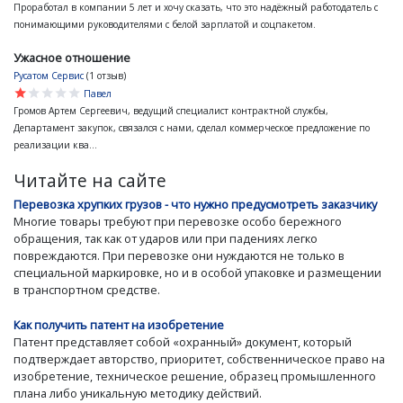
Проработал в компании 5 лет и хочу сказать, что это надёжный работодатель с
понимающими руководителями с белой зарплатой и соцпакетом.
Ужасное отношение
Русатом Сервис
(1 отзыв)
star
star
star
star
star
Павел
Громов Артем Сергеевич, ведущий специалист контрактной службы,
Департамент закупок, связался с нами, сделал коммерческое предложение по
реализации ква...
Читайте на сайте
Перевозка хрупких грузов - что нужно предусмотреть заказчику
Многие товары требуют при перевозке особо бережного
обращения, так как от ударов или при падениях легко
повреждаются. При перевозке они нуждаются не только в
специальной маркировке, но и в особой упаковке и размещении
в транспортном средстве.
Как получить патент на изобретение
Патент представляет собой «охранный» документ, который
подтверждает авторство, приоритет, собственническое право на
изобретение, техническое решение, образец промышленного
плана либо уникальную методику действий.