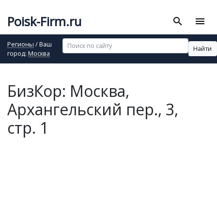
Poisk-Firm.ru
search
menu
Регионы
/ Ваш
Найти
город:
Москва
БизКор: Москва,
Архангельский пер., 3,
стр. 1