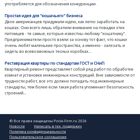
употребляется для обозначения конкуренции.
Простая идея для "кошачьего" бизнеса
Двое американцев придумали идею, как легко заработать на
кошках. Они всего лишь обратили внимание на повадки этих
питомцев - те самые, которые известны любому "кошатнику".
Предприниматели просто взяли за основу тот факт, что кошки
очень любят маленькие пространства, а именно - залезать и
сидеть во всевозможных тесных коробках...
Реставрация квартиры по стандартам ГОСТ и СНиП
Квартирный ремонт представляет собой ряд работ по обработке
комнат и установке инженерных конструкций. Вне зависимости от
трудности работ, все это должно попадать под инженерные
стандарты, тем более если такая работа упоминает безопасность
строений...
© Все права защищены Poisk-Firm.ru 2026
Новости
Написать в тех. поддержку
Политика конфиденциальности
Пользовательское соглашение