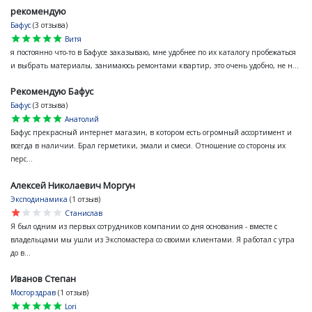
рекомендую
Бафус
(3 отзыва)
star
star
star
star
star
Витя
я постоянно что-то в Бафусе заказываю, мне удобнее по их каталогу пробежаться
и выбрать материалы, занимаюсь ремонтами квартир, это очень удобно, не н...
Рекомендую Бафус
Бафус
(3 отзыва)
star
star
star
star
star
Анатолий
Бафус прекрасный интернет магазин, в котором есть огромный ассортимент и
всегда в наличии. Брал герметики, эмали и смеси. Отношение со стороны их
перс...
Алексей Николаевич Моргун
Эксподинамика
(1 отзыв)
star
star
star
star
star
Станислав
Я был одним из первых сотрудников компании со дня основания - вместе с
владельцами мы ушли из Экспомастера со своими клиентами. Я работал с утра
до в...
Иванов Степан
Мосгорздрав
(1 отзыв)
star
star
star
star
star
Lori