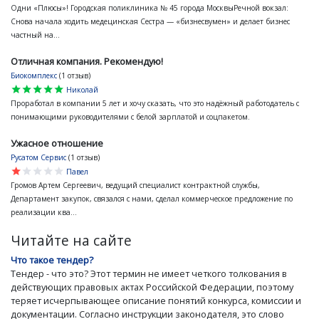
Одни «Плюсы»! Городская поликлиника № 45 города МосквыРечной вокзал:
Снова начала ходить медецинская Сестра — «бизнесвумен» и делает бизнес
частный на...
Отличная компания. Рекомендую!
Биокомплекс
(1 отзыв)
star
star
star
star
star
Николай
Проработал в компании 5 лет и хочу сказать, что это надёжный работодатель с
понимающими руководителями с белой зарплатой и соцпакетом.
Ужасное отношение
Русатом Сервис
(1 отзыв)
star
star
star
star
star
Павел
Громов Артем Сергеевич, ведущий специалист контрактной службы,
Департамент закупок, связался с нами, сделал коммерческое предложение по
реализации ква...
Читайте на сайте
Что такое тендер?
Тендер - что это? Этот термин не имеет четкого толкования в
действующих правовых актах Российской Федерации, поэтому
теряет исчерпывающее описание понятий конкурса, комиссии и
документации. Согласно инструкции законодателя, это слово