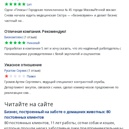
star
star
star
star
star
Lori
Одни «Плюсы»! Городская поликлиника № 45 города МосквыРечной вокзал:
Снова начала ходить медецинская Сестра — «бизнесвумен» и делает бизнес
частный на...
Отличная компания. Рекомендую!
Биокомплекс
(1 отзыв)
star
star
star
star
star
Николай
Проработал в компании 5 лет и хочу сказать, что это надёжный работодатель с
понимающими руководителями с белой зарплатой и соцпакетом.
Ужасное отношение
Русатом Сервис
(1 отзыв)
star
star
star
star
star
Павел
Громов Артем Сергеевич, ведущий специалист контрактной службы,
Департамент закупок, связался с нами, сделал коммерческое предложение по
реализации ква...
Читайте на сайте
Бизнес, построенный на заботе о домашних животных: 80
постоянных клиентов
80 постоянных клиентов, 11 лет работы, сотни собак и кошек,
которые прошли через заботливые руки предпринимательницы