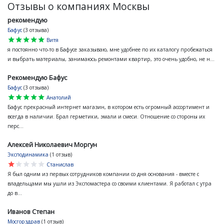
Отзывы о компаниях Москвы
рекомендую
Бафус
(3 отзыва)
star
star
star
star
star
Витя
я постоянно что-то в Бафусе заказываю, мне удобнее по их каталогу пробежаться
и выбрать материалы, занимаюсь ремонтами квартир, это очень удобно, не н...
Рекомендую Бафус
Бафус
(3 отзыва)
star
star
star
star
star
Анатолий
Бафус прекрасный интернет магазин, в котором есть огромный ассортимент и
всегда в наличии. Брал герметики, эмали и смеси. Отношение со стороны их
перс...
Алексей Николаевич Моргун
Эксподинамика
(1 отзыв)
star
star
star
star
star
Станислав
Я был одним из первых сотрудников компании со дня основания - вместе с
владельцами мы ушли из Экспомастера со своими клиентами. Я работал с утра
до в...
Иванов Степан
Мосгорздрав
(1 отзыв)