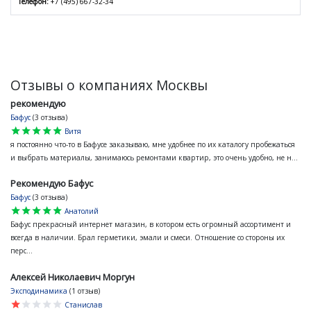
Телефон:
+7 (495) 667-32-34
Отзывы о компаниях Москвы
рекомендую
Бафус
(3 отзыва)
star
star
star
star
star
Витя
я постоянно что-то в Бафусе заказываю, мне удобнее по их каталогу пробежаться
и выбрать материалы, занимаюсь ремонтами квартир, это очень удобно, не н...
Рекомендую Бафус
Бафус
(3 отзыва)
star
star
star
star
star
Анатолий
Бафус прекрасный интернет магазин, в котором есть огромный ассортимент и
всегда в наличии. Брал герметики, эмали и смеси. Отношение со стороны их
перс...
Алексей Николаевич Моргун
Эксподинамика
(1 отзыв)
star
star
star
star
star
Станислав