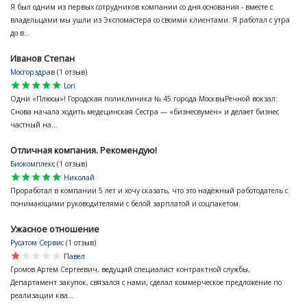
Я был одним из первых сотрудников компании со дня основания - вместе с
владельцами мы ушли из Экспомастера со своими клиентами. Я работал с утра
до в...
Иванов Степан
Мосгорздрав
(1 отзыв)
star
star
star
star
star
Lori
Одни «Плюсы»! Городская поликлиника № 45 города МосквыРечной вокзал:
Снова начала ходить медецинская Сестра — «бизнесвумен» и делает бизнес
частный на...
Отличная компания. Рекомендую!
Биокомплекс
(1 отзыв)
star
star
star
star
star
Николай
Проработал в компании 5 лет и хочу сказать, что это надёжный работодатель с
понимающими руководителями с белой зарплатой и соцпакетом.
Ужасное отношение
Русатом Сервис
(1 отзыв)
star
star
star
star
star
Павел
Громов Артем Сергеевич, ведущий специалист контрактной службы,
Департамент закупок, связался с нами, сделал коммерческое предложение по
реализации ква...