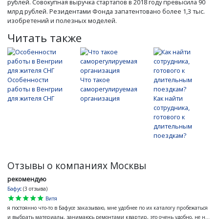
рублей. Совокупная выручка стартапов в 2018 году превысила 90
млрд рублей. Резидентами Фонда запатентовано более 1,3 тыс.
изобретений и полезных моделей.
Читать также
Особенности
Что такое
работы в Венгрии
саморегулируемая
для жителя СНГ
организация
Как найти
сотрудника,
готового к
длительным
поездкам?
Отзывы о компаниях Москвы
рекомендую
Бафус
(3 отзыва)
star
star
star
star
star
Витя
я постоянно что-то в Бафусе заказываю, мне удобнее по их каталогу пробежаться
и выбрать материалы, занимаюсь ремонтами квартир, это очень удобно, не н...