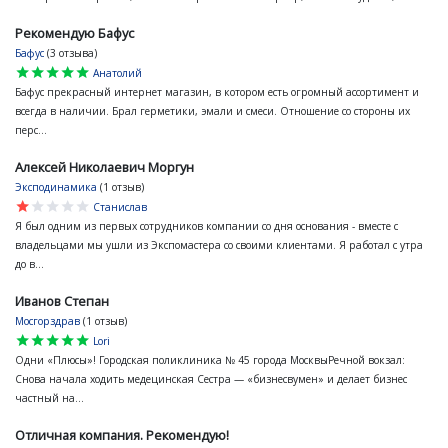
Рекомендую Бафус
Бафус
(3 отзыва)
star
star
star
star
star
Анатолий
Бафус прекрасный интернет магазин, в котором есть огромный ассортимент и
всегда в наличии. Брал герметики, эмали и смеси. Отношение со стороны их
перс...
Алексей Николаевич Моргун
Эксподинамика
(1 отзыв)
star
star
star
star
star
Станислав
Я был одним из первых сотрудников компании со дня основания - вместе с
владельцами мы ушли из Экспомастера со своими клиентами. Я работал с утра
до в...
Иванов Степан
Мосгорздрав
(1 отзыв)
star
star
star
star
star
Lori
Одни «Плюсы»! Городская поликлиника № 45 города МосквыРечной вокзал:
Снова начала ходить медецинская Сестра — «бизнесвумен» и делает бизнес
частный на...
Отличная компания. Рекомендую!