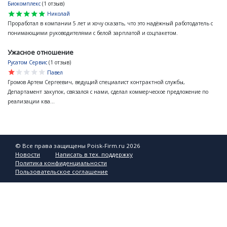
Биокомплекс
(1 отзыв)
star
star
star
star
star
Николай
Проработал в компании 5 лет и хочу сказать, что это надёжный работодатель с
понимающими руководителями с белой зарплатой и соцпакетом.
Ужасное отношение
Русатом Сервис
(1 отзыв)
star
star
star
star
star
Павел
Громов Артем Сергеевич, ведущий специалист контрактной службы,
Департамент закупок, связался с нами, сделал коммерческое предложение по
реализации ква...
© Все права защищены Poisk-Firm.ru 2026
Новости
Написать в тех. поддержку
Политика конфиденциальности
Пользовательское соглашение