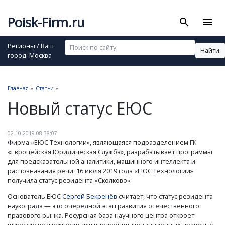
Poisk-Firm.ru
search
menu
Регионы
/ Ваш
Найти
город:
Москва
Главная
»
Статьи
»
Новый статус ЕЮС
02.10.2019 08:38:07
Фирма «ЕЮС Технологии», являющаяся подразделением ГК
«Европейская Юридическая Служба», разрабатывает программы
для предсказательной аналитики, машинного интеллекта и
распознавания речи. 16 июля 2019 года «ЕЮС Технологии»
получила статус резидента «Сколково».
Основатель ЕЮС
Сергей Бекренёв
считает, что статус резидента
наукограда — это очередной этап развития отечественного
правового рынка. Ресурсная база научного центра откроет
широкие возможности для внедрения дистанционных правовых