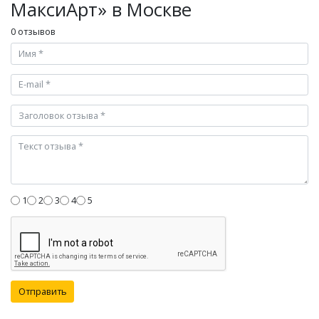
МаксиАрт» в Москве
0 отзывов
1
2
3
4
5
Отправить