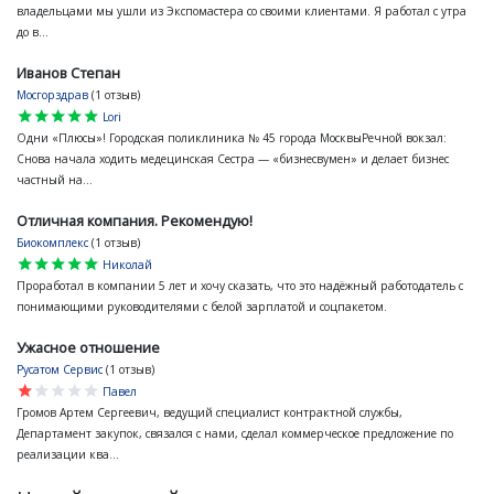
владельцами мы ушли из Экспомастера со своими клиентами. Я работал с утра
до в...
Иванов Степан
Мосгорздрав
(1 отзыв)
star
star
star
star
star
Lori
Одни «Плюсы»! Городская поликлиника № 45 города МосквыРечной вокзал:
Снова начала ходить медецинская Сестра — «бизнесвумен» и делает бизнес
частный на...
Отличная компания. Рекомендую!
Биокомплекс
(1 отзыв)
star
star
star
star
star
Николай
Проработал в компании 5 лет и хочу сказать, что это надёжный работодатель с
понимающими руководителями с белой зарплатой и соцпакетом.
Ужасное отношение
Русатом Сервис
(1 отзыв)
star
star
star
star
star
Павел
Громов Артем Сергеевич, ведущий специалист контрактной службы,
Департамент закупок, связался с нами, сделал коммерческое предложение по
реализации ква...