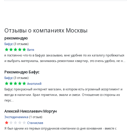
Отзывы о компаниях Москвы
рекомендую
Бафус
(3 отзыва)
star
star
star
star
star
Витя
я постоянно что-то в Бафусе заказываю, мне удобнее по их каталогу пробежаться
и выбрать материалы, занимаюсь ремонтами квартир, это очень удобно, не н...
Рекомендую Бафус
Бафус
(3 отзыва)
star
star
star
star
star
Анатолий
Бафус прекрасный интернет магазин, в котором есть огромный ассортимент и
всегда в наличии. Брал герметики, эмали и смеси. Отношение со стороны их
перс...
Алексей Николаевич Моргун
Эксподинамика
(1 отзыв)
star
star
star
star
star
Станислав
Я был одним из первых сотрудников компании со дня основания - вместе с