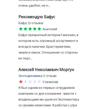
очень удобно, не н...
Рекомендую Бафус
Бафус
(3 отзыва)
star
star
star
star
star
Анатолий
Бафус прекрасный интернет магазин, в
котором есть огромный ассортимент и
всегда в наличии. Брал герметики,
эмали и смеси. Отношение со стороны
их перс...
Алексей Николаевич Моргун
Эксподинамика
(1 отзыв)
star
star
star
star
star
Станислав
Я был одним из первых сотрудников
компании со дня основания - вместе с
владельцами мы ушли из Экспомастера
со своими клиентами. Я работал с утра