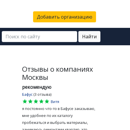
Добавить организацию
Найти
Отзывы о компаниях
Москвы
рекомендую
Бафус
(3 отзыва)
star
star
star
star
star
Витя
я постоянно что-то в Бафусе заказываю,
мне удобнее по их каталогу
пробежаться и выбрать материалы,
занимаюсь ремонтами квартир, это