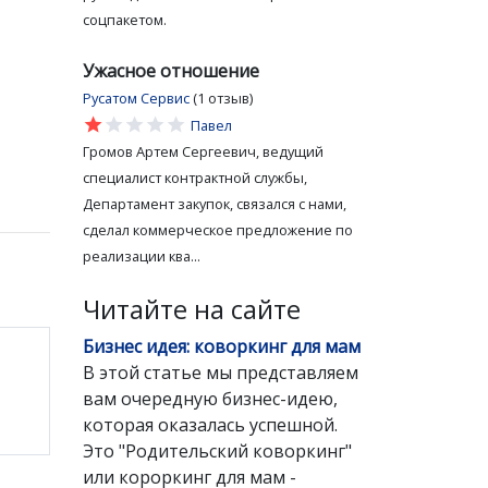
соцпакетом.
Ужасное отношение
Русатом Сервис
(1 отзыв)
star
star
star
star
star
Павел
Громов Артем Сергеевич, ведущий
специалист контрактной службы,
Департамент закупок, связался с нами,
сделал коммерческое предложение по
реализации ква...
Читайте на сайте
Бизнес идея: коворкинг для мам
В этой статье мы представляем
вам очередную бизнес-идею,
которая оказалась успешной.
Это "Родительский коворкинг"
или короркинг для мам -