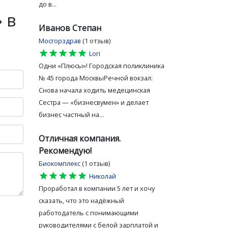
до в...
 в
Иванов Степан
Мосгорздрав
(1 отзыв)
star
star
star
star
star
Lori
Одни «Плюсы»! Городская поликлиника
№ 45 города МосквыРечной вокзал:
Снова начала ходить медецинская
Сестра — «бизнесвумен» и делает
бизнес частный на...
Отличная компания.
Рекомендую!
Биокомплекс
(1 отзыв)
star
star
star
star
star
Николай
Проработал в компании 5 лет и хочу
сказать, что это надёжный
работодатель с понимающими
руководителями с белой зарплатой и