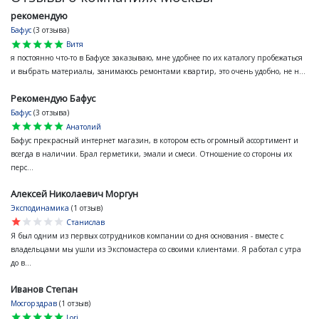
рекомендую
Бафус
(3 отзыва)
star
star
star
star
star
Витя
я постоянно что-то в Бафусе заказываю, мне удобнее по их каталогу пробежаться
и выбрать материалы, занимаюсь ремонтами квартир, это очень удобно, не н...
Рекомендую Бафус
Бафус
(3 отзыва)
star
star
star
star
star
Анатолий
Бафус прекрасный интернет магазин, в котором есть огромный ассортимент и
всегда в наличии. Брал герметики, эмали и смеси. Отношение со стороны их
перс...
Алексей Николаевич Моргун
Эксподинамика
(1 отзыв)
star
star
star
star
star
Станислав
Я был одним из первых сотрудников компании со дня основания - вместе с
владельцами мы ушли из Экспомастера со своими клиентами. Я работал с утра
до в...
Иванов Степан
Мосгорздрав
(1 отзыв)
star
star
star
star
star
Lori