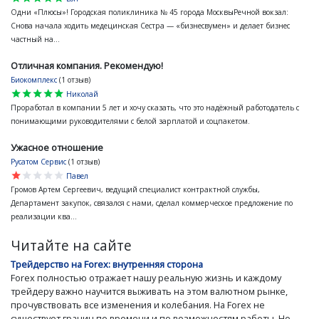
Одни «Плюсы»! Городская поликлиника № 45 города МосквыРечной вокзал:
Снова начала ходить медецинская Сестра — «бизнесвумен» и делает бизнес
частный на...
Отличная компания. Рекомендую!
Биокомплекс
(1 отзыв)
star
star
star
star
star
Николай
Проработал в компании 5 лет и хочу сказать, что это надёжный работодатель с
понимающими руководителями с белой зарплатой и соцпакетом.
Ужасное отношение
Русатом Сервис
(1 отзыв)
star
star
star
star
star
Павел
Громов Артем Сергеевич, ведущий специалист контрактной службы,
Департамент закупок, связался с нами, сделал коммерческое предложение по
реализации ква...
Читайте на сайте
Трейдерство на Forex: внутренняя сторона
Forex полностью отражает нашу реальную жизнь и каждому
трейдеру важно научится выживать на этом валютном рынке,
прочувствовать все изменения и колебания. На Forex не
существует границ по времени и по возможностям работы. Но...