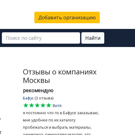
Добавить организацию
Найти
Отзывы о компаниях
Москвы
рекомендую
Бафус
(3 отзыва)
star
star
star
star
star
Витя
я постоянно что-то в Бафусе заказываю,
ь
мне удобнее по их каталогу
пробежаться и выбрать материалы,
т
занимаюсь ремонтами квартир, это