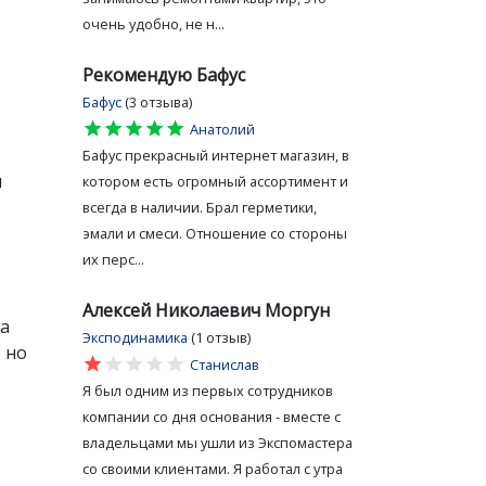
очень удобно, не н...
Рекомендую Бафус
Бафус
(3 отзыва)
star
star
star
star
star
Анатолий
Бафус прекрасный интернет магазин, в
и
котором есть огромный ассортимент и
всегда в наличии. Брал герметики,
эмали и смеси. Отношение со стороны
их перс...
Алексей Николаевич Моргун
та
Эксподинамика
(1 отзыв)
 но
star
star
star
star
star
Станислав
Я был одним из первых сотрудников
компании со дня основания - вместе с
владельцами мы ушли из Экспомастера
со своими клиентами. Я работал с утра