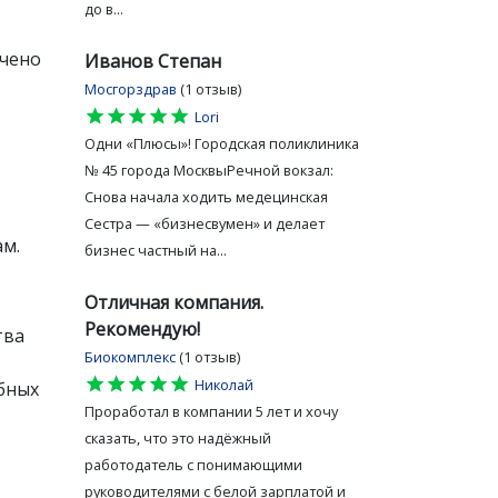
до в...
ючено
Иванов Степан
Мосгорздрав
(1 отзыв)
star
star
star
star
star
Lori
Одни «Плюсы»! Городская поликлиника
№ 45 города МосквыРечной вокзал:
Снова начала ходить медецинская
Сестра — «бизнесвумен» и делает
ам.
бизнес частный на...
Отличная компания.
Рекомендую!
тва
Биокомплекс
(1 отзыв)
star
star
star
star
star
Николай
бных
Проработал в компании 5 лет и хочу
сказать, что это надёжный
работодатель с понимающими
руководителями с белой зарплатой и