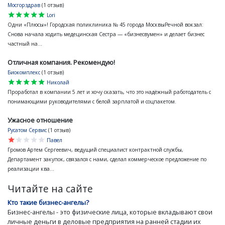
Мосгорздрав
(1 отзыв)
star
star
star
star
star
Lori
Одни «Плюсы»! Городская поликлиника № 45 города МосквыРечной вокзал:
Снова начала ходить медецинская Сестра — «бизнесвумен» и делает бизнес
частный на...
Отличная компания. Рекомендую!
Биокомплекс
(1 отзыв)
star
star
star
star
star
Николай
Проработал в компании 5 лет и хочу сказать, что это надёжный работодатель с
понимающими руководителями с белой зарплатой и соцпакетом.
Ужасное отношение
Русатом Сервис
(1 отзыв)
star
star
star
star
star
Павел
Громов Артем Сергеевич, ведущий специалист контрактной службы,
Департамент закупок, связался с нами, сделал коммерческое предложение по
реализации ква...
Читайте на сайте
Кто такие бизнес-ангелы?
Бизнес-ангелы - это физические лица, которые вкладывают свои
личные деньги в деловые предприятия на ранней стадии их