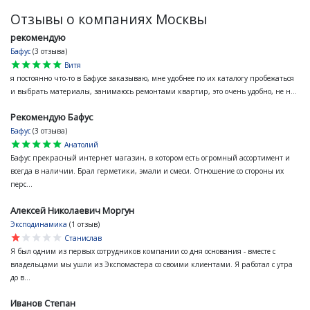
Отзывы о компаниях Москвы
рекомендую
Бафус
(3 отзыва)
star
star
star
star
star
Витя
я постоянно что-то в Бафусе заказываю, мне удобнее по их каталогу пробежаться
и выбрать материалы, занимаюсь ремонтами квартир, это очень удобно, не н...
Рекомендую Бафус
Бафус
(3 отзыва)
star
star
star
star
star
Анатолий
Бафус прекрасный интернет магазин, в котором есть огромный ассортимент и
всегда в наличии. Брал герметики, эмали и смеси. Отношение со стороны их
перс...
Алексей Николаевич Моргун
Эксподинамика
(1 отзыв)
star
star
star
star
star
Станислав
Я был одним из первых сотрудников компании со дня основания - вместе с
владельцами мы ушли из Экспомастера со своими клиентами. Я работал с утра
до в...
Иванов Степан