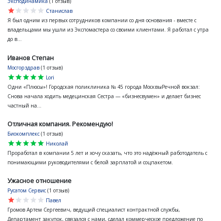
Эксподинамика
(1 отзыв)
star
star
star
star
star
Станислав
Я был одним из первых сотрудников компании со дня основания - вместе с
владельцами мы ушли из Экспомастера со своими клиентами. Я работал с утра
до в...
Иванов Степан
Мосгорздрав
(1 отзыв)
star
star
star
star
star
Lori
Одни «Плюсы»! Городская поликлиника № 45 города МосквыРечной вокзал:
Снова начала ходить медецинская Сестра — «бизнесвумен» и делает бизнес
частный на...
Отличная компания. Рекомендую!
Биокомплекс
(1 отзыв)
star
star
star
star
star
Николай
Проработал в компании 5 лет и хочу сказать, что это надёжный работодатель с
понимающими руководителями с белой зарплатой и соцпакетом.
Ужасное отношение
Русатом Сервис
(1 отзыв)
star
star
star
star
star
Павел
Громов Артем Сергеевич, ведущий специалист контрактной службы,
Департамент закупок, связался с нами, сделал коммерческое предложение по