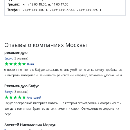
График:
пн-пт 12:00-18:00, вс 11:00-17:00
Телефон:
+7 (495) 339-60-11,+7 (495) 338-77-44,+7 (495) 339-59-11
Отзывы о компаниях Москвы
рекомендую
Бафус
(3 отзыва)
star
star
star
star
star
Витя
я постоянно что-то в Бафусе заказываю, мне удобнее по их каталогу пробежаться
и выбрать материалы, занимаюсь ремонтами квартир, это очень удобно, не н...
Рекомендую Бафус
Бафус
(3 отзыва)
star
star
star
star
star
Анатолий
Бафус прекрасный интернет магазин, в котором есть огромный ассортимент и
всегда в наличии. Брал герметики, эмали и смеси. Отношение со стороны их
перс...
Алексей Николаевич Моргун