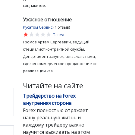
соцпакетом.
Ужасное отношение
Русатом Сервис
(1 отзыв)
star
star
star
star
star
Павел
Громов Артем Сергеевич, ведущий
специалист контрактной службы,
Департамент закупок, связался с нами,
сделал коммерческое предложение по
реализации ква...
Читайте на сайте
Трейдерство на Forex:
внутренняя сторона
Forex полностью отражает
нашу реальную жизнь и
каждому трейдеру важно
научится выживать на этом