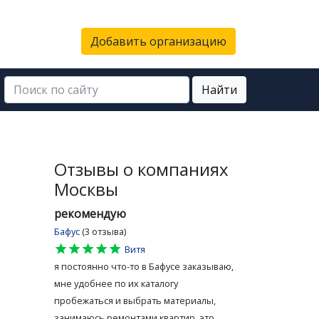
Добавить организацию
Найти
Отзывы о компаниях
Москвы
рекомендую
Бафус
(3 отзыва)
star
star
star
star
star
Витя
я постоянно что-то в Бафусе заказываю,
мне удобнее по их каталогу
пробежаться и выбрать материалы,
занимаюсь ремонтами квартир, это