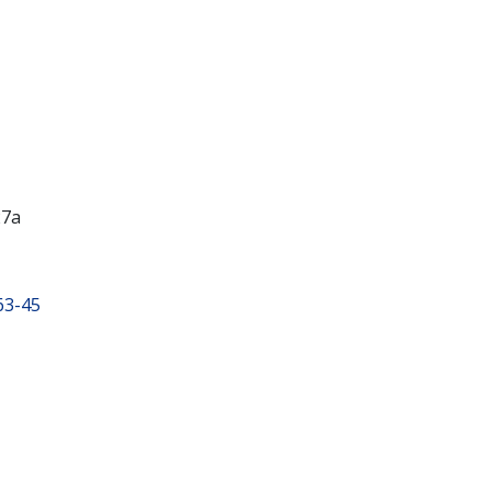
27а
63-45