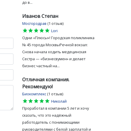
до в...
Иванов Степан
Мосгорздрав
(1 отзыв)
star
star
star
star
star
Lori
Одни «Плюсы»! Городская поликлиника
№ 45 города МосквыРечной вокзал:
Снова начала ходить медецинская
Сестра — «бизнесвумен» и делает
бизнес частный на...
Отличная компания.
Рекомендую!
Биокомплекс
(1 отзыв)
star
star
star
star
star
Николай
Проработал в компании 5 лет и хочу
сказать, что это надёжный
работодатель с понимающими
руководителями с белой зарплатой и