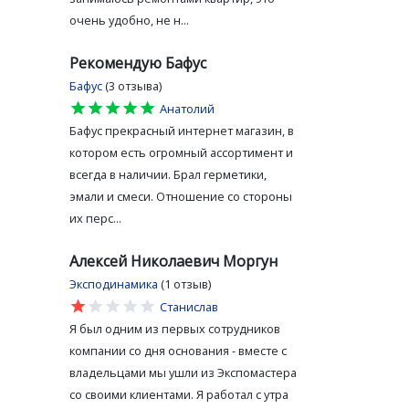
очень удобно, не н...
Рекомендую Бафус
Бафус
(3 отзыва)
star
star
star
star
star
Анатолий
Бафус прекрасный интернет магазин, в
котором есть огромный ассортимент и
всегда в наличии. Брал герметики,
эмали и смеси. Отношение со стороны
их перс...
Алексей Николаевич Моргун
Эксподинамика
(1 отзыв)
star
star
star
star
star
Станислав
Я был одним из первых сотрудников
компании со дня основания - вместе с
владельцами мы ушли из Экспомастера
со своими клиентами. Я работал с утра