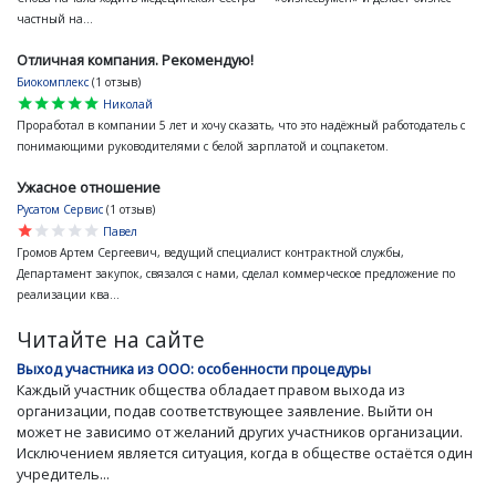
частный на...
Отличная компания. Рекомендую!
Биокомплекс
(1 отзыв)
star
star
star
star
star
Николай
Проработал в компании 5 лет и хочу сказать, что это надёжный работодатель с
понимающими руководителями с белой зарплатой и соцпакетом.
Ужасное отношение
Русатом Сервис
(1 отзыв)
star
star
star
star
star
Павел
Громов Артем Сергеевич, ведущий специалист контрактной службы,
Департамент закупок, связался с нами, сделал коммерческое предложение по
реализации ква...
Читайте на сайте
Выход участника из ООО: особенности процедуры
Каждый участник общества обладает правом выхода из
организации, подав соответствующее заявление. Выйти он
может не зависимо от желаний других участников организации.
Исключением является ситуация, когда в обществе остаётся один
учредитель...