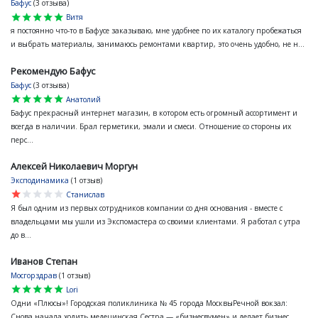
Бафус
(3 отзыва)
star
star
star
star
star
Витя
я постоянно что-то в Бафусе заказываю, мне удобнее по их каталогу пробежаться
и выбрать материалы, занимаюсь ремонтами квартир, это очень удобно, не н...
Рекомендую Бафус
Бафус
(3 отзыва)
star
star
star
star
star
Анатолий
Бафус прекрасный интернет магазин, в котором есть огромный ассортимент и
всегда в наличии. Брал герметики, эмали и смеси. Отношение со стороны их
перс...
Алексей Николаевич Моргун
Эксподинамика
(1 отзыв)
star
star
star
star
star
Станислав
Я был одним из первых сотрудников компании со дня основания - вместе с
владельцами мы ушли из Экспомастера со своими клиентами. Я работал с утра
до в...
Иванов Степан
Мосгорздрав
(1 отзыв)
star
star
star
star
star
Lori
Одни «Плюсы»! Городская поликлиника № 45 города МосквыРечной вокзал:
Снова начала ходить медецинская Сестра — «бизнесвумен» и делает бизнес