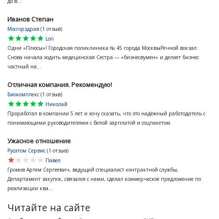
до в...
Иванов Степан
Мосгорздрав
(1 отзыв)
star
star
star
star
star
Lori
Одни «Плюсы»! Городская поликлиника № 45 города МосквыРечной вокзал:
Снова начала ходить медецинская Сестра — «бизнесвумен» и делает бизнес
частный на...
Отличная компания. Рекомендую!
Биокомплекс
(1 отзыв)
star
star
star
star
star
Николай
Проработал в компании 5 лет и хочу сказать, что это надёжный работодатель с
понимающими руководителями с белой зарплатой и соцпакетом.
Ужасное отношение
Русатом Сервис
(1 отзыв)
star
star
star
star
star
Павел
Громов Артем Сергеевич, ведущий специалист контрактной службы,
Департамент закупок, связался с нами, сделал коммерческое предложение по
реализации ква...
Читайте на сайте