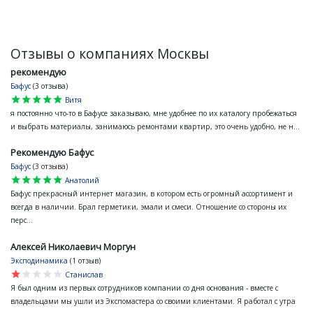
Отзывы о компаниях Москвы
рекомендую
Бафус
(3 отзыва)
star
star
star
star
star
Витя
я постоянно что-то в Бафусе заказываю, мне удобнее по их каталогу пробежаться
и выбрать материалы, занимаюсь ремонтами квартир, это очень удобно, не н...
Рекомендую Бафус
Бафус
(3 отзыва)
star
star
star
star
star
Анатолий
Бафус прекрасный интернет магазин, в котором есть огромный ассортимент и
всегда в наличии. Брал герметики, эмали и смеси. Отношение со стороны их
перс...
Алексей Николаевич Моргун
Эксподинамика
(1 отзыв)
star
star
star
star
star
Станислав
Я был одним из первых сотрудников компании со дня основания - вместе с
владельцами мы ушли из Экспомастера со своими клиентами. Я работал с утра