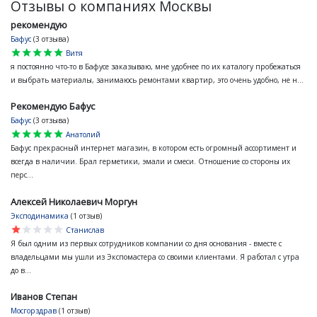
Отзывы о компаниях Москвы
рекомендую
Бафус
(3 отзыва)
star
star
star
star
star
Витя
я постоянно что-то в Бафусе заказываю, мне удобнее по их каталогу пробежаться
и выбрать материалы, занимаюсь ремонтами квартир, это очень удобно, не н...
Рекомендую Бафус
Бафус
(3 отзыва)
star
star
star
star
star
Анатолий
Бафус прекрасный интернет магазин, в котором есть огромный ассортимент и
всегда в наличии. Брал герметики, эмали и смеси. Отношение со стороны их
перс...
Алексей Николаевич Моргун
Эксподинамика
(1 отзыв)
star
star
star
star
star
Станислав
Я был одним из первых сотрудников компании со дня основания - вместе с
владельцами мы ушли из Экспомастера со своими клиентами. Я работал с утра
до в...
Иванов Степан
Мосгорздрав
(1 отзыв)