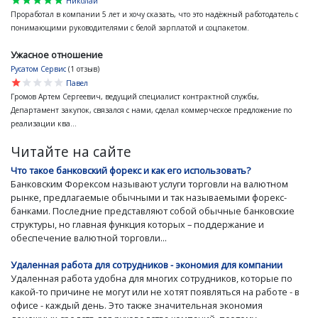
star
star
star
star
star
Николай
Проработал в компании 5 лет и хочу сказать, что это надёжный работодатель с
понимающими руководителями с белой зарплатой и соцпакетом.
Ужасное отношение
Русатом Сервис
(1 отзыв)
star
star
star
star
star
Павел
Громов Артем Сергеевич, ведущий специалист контрактной службы,
Департамент закупок, связался с нами, сделал коммерческое предложение по
реализации ква...
Читайте на сайте
Что такое банковский форекс и как его использовать?
Банковским Форексом называют услуги торговли на валютном
рынке, предлагаемые обычными и так называемыми форекс-
банками. Последние представляют собой обычные банковские
структуры, но главная функция которых – поддержание и
обеспечение валютной торговли...
Удаленная работа для сотрудников - экономия для компании
Удаленная работа удобна для многих сотрудников, которые по
какой-то причине не могут или не хотят появляться на работе - в
офисе - каждый день. Это также значительная экономия