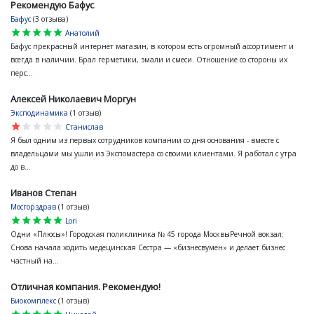
Рекомендую Бафус
Бафус
(3 отзыва)
star
star
star
star
star
Анатолий
Бафус прекрасный интернет магазин, в котором есть огромный ассортимент и
всегда в наличии. Брал герметики, эмали и смеси. Отношение со стороны их
перс...
Алексей Николаевич Моргун
Эксподинамика
(1 отзыв)
star
star
star
star
star
Станислав
Я был одним из первых сотрудников компании со дня основания - вместе с
владельцами мы ушли из Экспомастера со своими клиентами. Я работал с утра
до в...
Иванов Степан
Мосгорздрав
(1 отзыв)
star
star
star
star
star
Lori
Одни «Плюсы»! Городская поликлиника № 45 города МосквыРечной вокзал:
Снова начала ходить медецинская Сестра — «бизнесвумен» и делает бизнес
частный на...
Отличная компания. Рекомендую!
Биокомплекс
(1 отзыв)