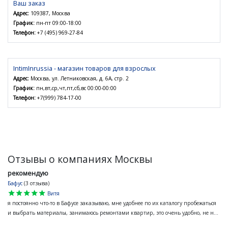
Ваш заказ
Адрес:
109387, Москва
График:
пн-пт 09:00-18:00
Телефон:
+7 (495) 969-27-84
IntimInrussia - магазин товаров для взрослых
Адрес:
Москва, ул. Летниковская, д. 6А, стр. 2
График:
пн,вт,ср,чт,пт,сб,вс 00:00-00:00
Телефон:
+7(999) 784-17-00
Отзывы о компаниях Москвы
рекомендую
Бафус
(3 отзыва)
star
star
star
star
star
Витя
я постоянно что-то в Бафусе заказываю, мне удобнее по их каталогу пробежаться
и выбрать материалы, занимаюсь ремонтами квартир, это очень удобно, не н...