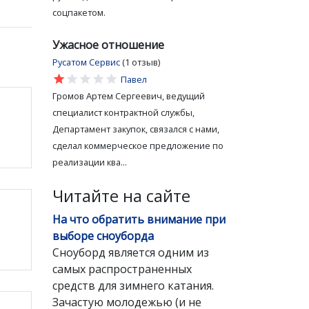
соцпакетом.
Ужасное отношение
Русатом Сервис
(1 отзыв)
star
star
star
star
star
Павел
Громов Артем Сергеевич, ведущий
специалист контрактной службы,
Департамент закупок, связался с нами,
сделал коммерческое предложение по
реализации ква...
Читайте на сайте
На что обратить внимание при
выборе сноуборда
Сноуборд является одним из
самых распространенных
средств для зимнего катания.
Зачастую молодежью (и не