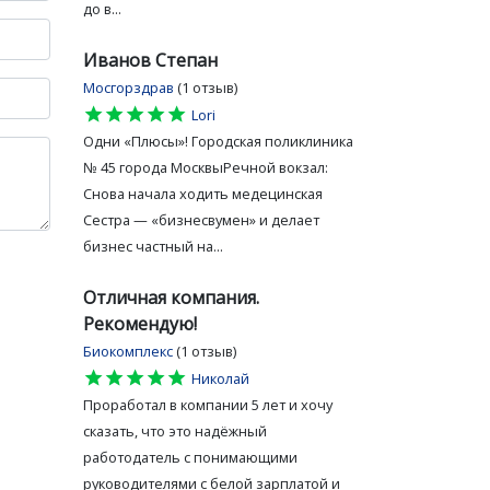
до в...
Иванов Степан
Мосгорздрав
(1 отзыв)
star
star
star
star
star
Lori
Одни «Плюсы»! Городская поликлиника
№ 45 города МосквыРечной вокзал:
Снова начала ходить медецинская
Сестра — «бизнесвумен» и делает
бизнес частный на...
Отличная компания.
Рекомендую!
Биокомплекс
(1 отзыв)
star
star
star
star
star
Николай
Проработал в компании 5 лет и хочу
сказать, что это надёжный
работодатель с понимающими
руководителями с белой зарплатой и