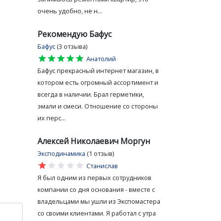
очень удобно, не н...
Рекомендую Бафус
Бафус
(3 отзыва)
star
star
star
star
star
Анатолий
Бафус прекрасный интернет магазин, в
котором есть огромный ассортимент и
всегда в наличии. Брал герметики,
эмали и смеси. Отношение со стороны
их перс...
Алексей Николаевич Моргун
Эксподинамика
(1 отзыв)
star
star
star
star
star
Станислав
Я был одним из первых сотрудников
компании со дня основания - вместе с
владельцами мы ушли из Экспомастера
со своими клиентами. Я работал с утра