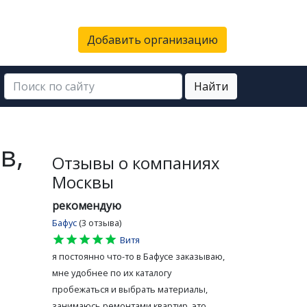
Добавить организацию
Найти
в,
Отзывы о компаниях
Москвы
рекомендую
Бафус
(3 отзыва)
star
star
star
star
star
Витя
я постоянно что-то в Бафусе заказываю,
мне удобнее по их каталогу
пробежаться и выбрать материалы,
занимаюсь ремонтами квартир, это