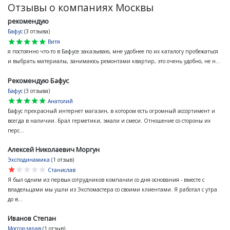
Отзывы о компаниях Москвы
рекомендую
Бафус
(3 отзыва)
star
star
star
star
star
Витя
я постоянно что-то в Бафусе заказываю, мне удобнее по их каталогу пробежаться
и выбрать материалы, занимаюсь ремонтами квартир, это очень удобно, не н...
Рекомендую Бафус
Бафус
(3 отзыва)
star
star
star
star
star
Анатолий
Бафус прекрасный интернет магазин, в котором есть огромный ассортимент и
всегда в наличии. Брал герметики, эмали и смеси. Отношение со стороны их
перс...
Алексей Николаевич Моргун
Эксподинамика
(1 отзыв)
star
star
star
star
star
Станислав
Я был одним из первых сотрудников компании со дня основания - вместе с
владельцами мы ушли из Экспомастера со своими клиентами. Я работал с утра
до в...
Иванов Степан
Мосгорздрав
(1 отзыв)