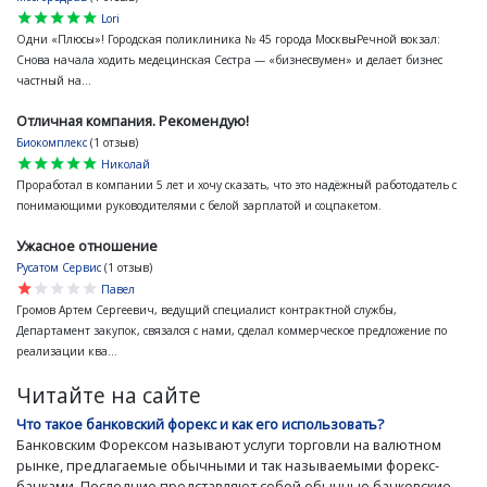
star
star
star
star
star
Lori
Одни «Плюсы»! Городская поликлиника № 45 города МосквыРечной вокзал:
Снова начала ходить медецинская Сестра — «бизнесвумен» и делает бизнес
частный на...
Отличная компания. Рекомендую!
Биокомплекс
(1 отзыв)
star
star
star
star
star
Николай
Проработал в компании 5 лет и хочу сказать, что это надёжный работодатель с
понимающими руководителями с белой зарплатой и соцпакетом.
Ужасное отношение
Русатом Сервис
(1 отзыв)
star
star
star
star
star
Павел
Громов Артем Сергеевич, ведущий специалист контрактной службы,
Департамент закупок, связался с нами, сделал коммерческое предложение по
реализации ква...
Читайте на сайте
Что такое банковский форекс и как его использовать?
Банковским Форексом называют услуги торговли на валютном
рынке, предлагаемые обычными и так называемыми форекс-
банками. Последние представляют собой обычные банковские