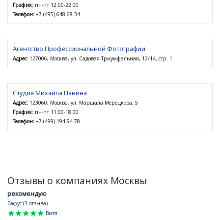
График:
пн-пт 12:00-22:00
Телефон:
+7 (495) 648-68-34
Агентство Профессиональной Фотографии
Адрес:
127006, Москва, ул. Садовая-Триумфальная, 12/14, стр. 1
Студия Михаила Панина
Адрес:
123060, Москва, ул. Маршала Мерецкова, 5
График:
пн-пт 11:00-18:00
Телефон:
+7 (499) 194-94-78
Отзывы о компаниях Москвы
рекомендую
Бафус
(3 отзыва)
star
star
star
star
star
Витя