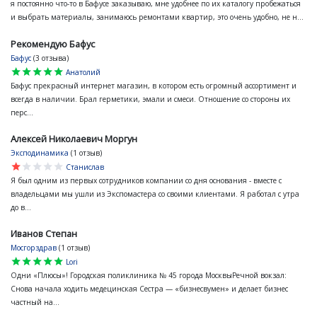
я постоянно что-то в Бафусе заказываю, мне удобнее по их каталогу пробежаться
и выбрать материалы, занимаюсь ремонтами квартир, это очень удобно, не н...
Рекомендую Бафус
Бафус
(3 отзыва)
star
star
star
star
star
Анатолий
Бафус прекрасный интернет магазин, в котором есть огромный ассортимент и
всегда в наличии. Брал герметики, эмали и смеси. Отношение со стороны их
перс...
Алексей Николаевич Моргун
Эксподинамика
(1 отзыв)
star
star
star
star
star
Станислав
Я был одним из первых сотрудников компании со дня основания - вместе с
владельцами мы ушли из Экспомастера со своими клиентами. Я работал с утра
до в...
Иванов Степан
Мосгорздрав
(1 отзыв)
star
star
star
star
star
Lori
Одни «Плюсы»! Городская поликлиника № 45 города МосквыРечной вокзал:
Снова начала ходить медецинская Сестра — «бизнесвумен» и делает бизнес
частный на...