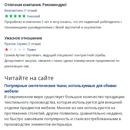
Отличная компания. Рекомендую!
Биокомплекс
(1 отзыв)
star
star
star
star
star
Николай
Проработал в компании 5 лет и хочу сказать, что это надёжный работодатель с
понимающими руководителями с белой зарплатой и соцпакетом.
Ужасное отношение
Русатом Сервис
(1 отзыв)
star
star
star
star
star
Павел
Громов Артем Сергеевич, ведущий специалист контрактной службы,
Департамент закупок, связался с нами, сделал коммерческое предложение по
реализации ква...
Читайте на сайте
Популярные синтетические ткани, используемые для обивки
мебели
В современном мире существует большое количество продукции
текстильного производства, которая используется для внешней
отделки предметов мебели. Многие из них используются на
протяжение столетий, другие появились сравнительно недавно,
но быстро завоевали популярность и стали востребованными в
производстве элементов интерьера.