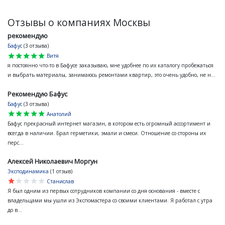
Отзывы о компаниях Москвы
рекомендую
Бафус
(3 отзыва)
star
star
star
star
star
Витя
я постоянно что-то в Бафусе заказываю, мне удобнее по их каталогу пробежаться
и выбрать материалы, занимаюсь ремонтами квартир, это очень удобно, не н...
Рекомендую Бафус
Бафус
(3 отзыва)
star
star
star
star
star
Анатолий
Бафус прекрасный интернет магазин, в котором есть огромный ассортимент и
всегда в наличии. Брал герметики, эмали и смеси. Отношение со стороны их
перс...
Алексей Николаевич Моргун
Эксподинамика
(1 отзыв)
star
star
star
star
star
Станислав
Я был одним из первых сотрудников компании со дня основания - вместе с
владельцами мы ушли из Экспомастера со своими клиентами. Я работал с утра
до в...