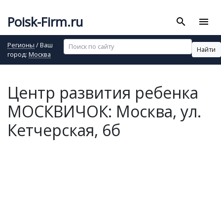
Poisk-Firm.ru
search
menu
Регионы
/ Ваш
Найти
город:
Москва
Центр развития ребенка
МОСКВИЧОК: Москва, ул.
Кетчерская, 6б