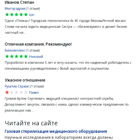
Иванов Степан
Мосгорздрав
(1 отзыв)
star
star
star
star
star
Lori
Одни «Плюсы»! Городская поликлиника № 45 города МосквыРечной вокзал:
Снова начала ходить медецинская Сестра — «бизнесвумен» и делает бизнес
частный на...
Отличная компания. Рекомендую!
Биокомплекс
(1 отзыв)
star
star
star
star
star
Николай
Проработал в компании 5 лет и хочу сказать, что это надёжный работодатель с
понимающими руководителями с белой зарплатой и соцпакетом.
Ужасное отношение
Русатом Сервис
(1 отзыв)
star
star
star
star
star
Павел
Громов Артем Сергеевич, ведущий специалист контрактной службы,
Департамент закупок, связался с нами, сделал коммерческое предложение по
реализации ква...
Читайте на сайте
Газовая стерилизация медицинского оборудования
Научные исследования в лабораториях всегда должны