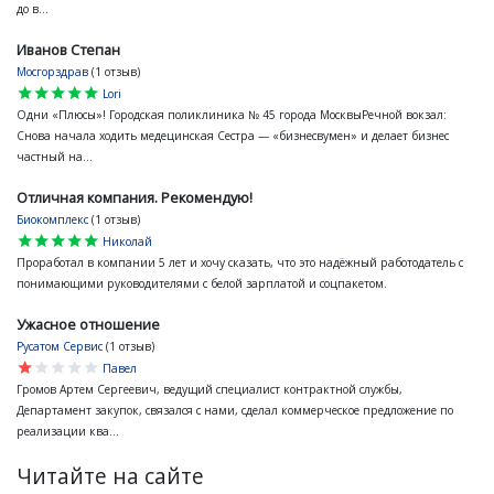
до в...
Иванов Степан
Мосгорздрав
(1 отзыв)
star
star
star
star
star
Lori
Одни «Плюсы»! Городская поликлиника № 45 города МосквыРечной вокзал:
Снова начала ходить медецинская Сестра — «бизнесвумен» и делает бизнес
частный на...
Отличная компания. Рекомендую!
Биокомплекс
(1 отзыв)
star
star
star
star
star
Николай
Проработал в компании 5 лет и хочу сказать, что это надёжный работодатель с
понимающими руководителями с белой зарплатой и соцпакетом.
Ужасное отношение
Русатом Сервис
(1 отзыв)
star
star
star
star
star
Павел
Громов Артем Сергеевич, ведущий специалист контрактной службы,
Департамент закупок, связался с нами, сделал коммерческое предложение по
реализации ква...
Читайте на сайте