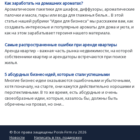
Как заработать на домашних ароматах?
Ароматические пакетики для шкафов, диффузоры, ароматические
палочки и масла, пары или вода для глаженья белья... В этой
статье нашей рубрики "Идеи для бизнеса" мы расскажем вам, как
создавать интересные и популярные ароматы для дома и уюта, и
как на этом зарабатывает героиня нашего материала.
Самые распространенные ошибки при аренде квартиры
Аренда квартир – важная часть рынка недвижимости, на которой
собственники квартир и арендаторы встречаются при поиске
жилья.
5 абсурдных бизнес-идей, которые стали успешными
Многие бизнес-идеи оказываются ошибочными и убыточными,
хотя поначалу, на старте, они кажутся действительно хорошими и
перспективными. В то же время, есть абсурдные и очень
своеобразные идеи, которые, казалось бы, должны быть
обречены на провал, но они...
© Все права защищены Poisk-Firm.ru 2026
Новости
Написать в тех. поддержку