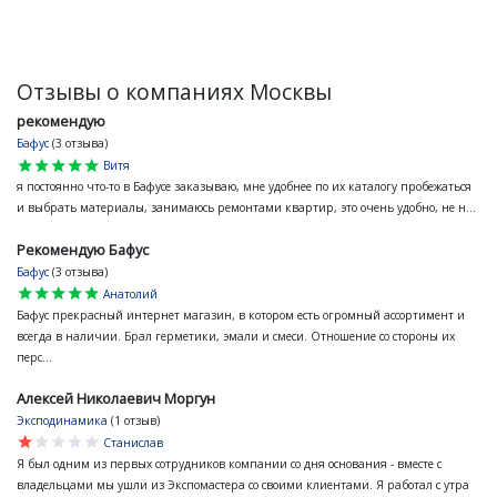
Отзывы о компаниях Москвы
рекомендую
Бафус
(3 отзыва)
star
star
star
star
star
Витя
я постоянно что-то в Бафусе заказываю, мне удобнее по их каталогу пробежаться
и выбрать материалы, занимаюсь ремонтами квартир, это очень удобно, не н...
Рекомендую Бафус
Бафус
(3 отзыва)
star
star
star
star
star
Анатолий
Бафус прекрасный интернет магазин, в котором есть огромный ассортимент и
всегда в наличии. Брал герметики, эмали и смеси. Отношение со стороны их
перс...
Алексей Николаевич Моргун
Эксподинамика
(1 отзыв)
star
star
star
star
star
Станислав
Я был одним из первых сотрудников компании со дня основания - вместе с
владельцами мы ушли из Экспомастера со своими клиентами. Я работал с утра