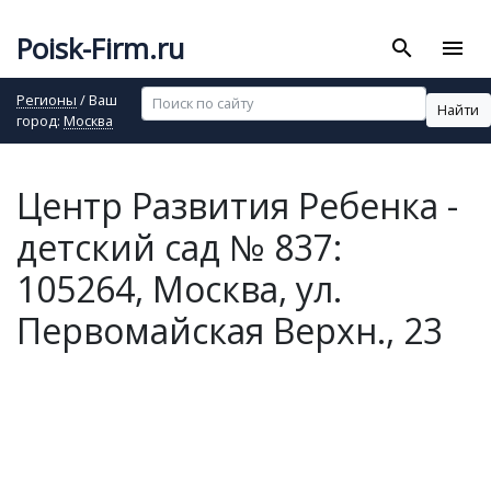
Poisk-Firm.ru
search
menu
Регионы
/ Ваш
Найти
город:
Москва
Центр Развития Ребенка -
детский сад № 837:
105264, Москва, ул.
Первомайская Верхн., 23