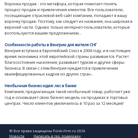
Воронка продаж - это метафора, которая помогает понять
процесс продаж и привлечения клиентов. Все пользователи,
посещающие отраслевой веб-сайт компании, попадают в вашу
воронку продаж. Поэтому, как следует из названия, она широкая в
верхней части. Однако только интернет-пользователи, которые
воспользуются вашим предложением...
Особенности работы в Венгрии для жителя СНГ
Венгрия вступила в Европейский Союз в 2004 году, и в настоящее
время экономика этой европейской страны развивается. Растет
благосостояние населения, развивает туризм и другие сферы
бизнеса. В связи с этим Венгрия нуждается в привлечении
квалифицированных кадров из других стран...
Необычная бизнес-идея: лес в банке
Компания, предлагающая такой необычный товар, работает уже
год и основывает свою бизнес-модель на продажах в торговых
центрах. Число клиентов увеличилось в 10 раз за 12 месяцев!
© Все права защищены Poisk-Firm.ru 2026
Новости
Написать в тех. поддержку