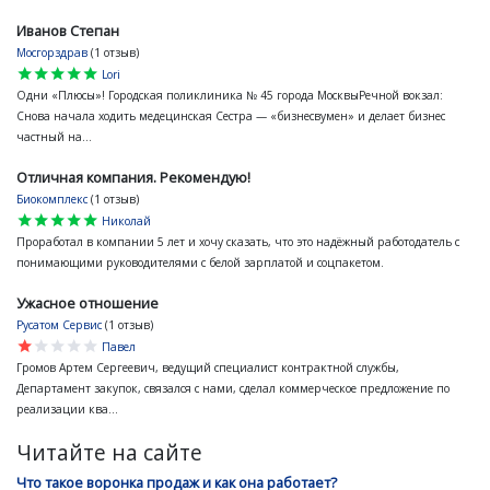
Иванов Степан
Мосгорздрав
(1 отзыв)
star
star
star
star
star
Lori
Одни «Плюсы»! Городская поликлиника № 45 города МосквыРечной вокзал:
Снова начала ходить медецинская Сестра — «бизнесвумен» и делает бизнес
частный на...
Отличная компания. Рекомендую!
Биокомплекс
(1 отзыв)
star
star
star
star
star
Николай
Проработал в компании 5 лет и хочу сказать, что это надёжный работодатель с
понимающими руководителями с белой зарплатой и соцпакетом.
Ужасное отношение
Русатом Сервис
(1 отзыв)
star
star
star
star
star
Павел
Громов Артем Сергеевич, ведущий специалист контрактной службы,
Департамент закупок, связался с нами, сделал коммерческое предложение по
реализации ква...
Читайте на сайте
Что такое воронка продаж и как она работает?