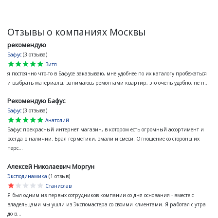
Отзывы о компаниях Москвы
рекомендую
Бафус
(3 отзыва)
star
star
star
star
star
Витя
я постоянно что-то в Бафусе заказываю, мне удобнее по их каталогу пробежаться
и выбрать материалы, занимаюсь ремонтами квартир, это очень удобно, не н...
Рекомендую Бафус
Бафус
(3 отзыва)
star
star
star
star
star
Анатолий
Бафус прекрасный интернет магазин, в котором есть огромный ассортимент и
всегда в наличии. Брал герметики, эмали и смеси. Отношение со стороны их
перс...
Алексей Николаевич Моргун
Эксподинамика
(1 отзыв)
star
star
star
star
star
Станислав
Я был одним из первых сотрудников компании со дня основания - вместе с
владельцами мы ушли из Экспомастера со своими клиентами. Я работал с утра
до в...