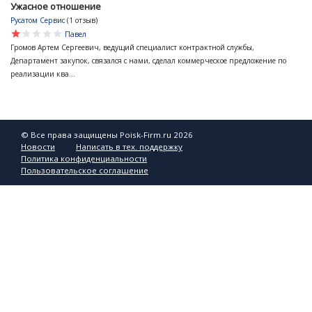
Ужасное отношение
Русатом Сервис
(1 отзыв)
star
star
star
star
star
Павел
Громов Артем Сергеевич, ведущий специалист контрактной службы,
Департамент закупок, связался с нами, сделал коммерческое предложение по
реализации ква...
© Все права защищены Poisk-Firm.ru 2026
Новости
Написать в тех. поддержку
Политика конфиденциальности
Пользовательское соглашение