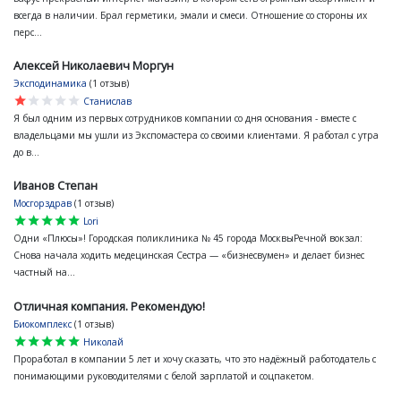
всегда в наличии. Брал герметики, эмали и смеси. Отношение со стороны их
перс...
Алексей Николаевич Моргун
Эксподинамика
(1 отзыв)
star
star
star
star
star
Станислав
Я был одним из первых сотрудников компании со дня основания - вместе с
владельцами мы ушли из Экспомастера со своими клиентами. Я работал с утра
до в...
Иванов Степан
Мосгорздрав
(1 отзыв)
star
star
star
star
star
Lori
Одни «Плюсы»! Городская поликлиника № 45 города МосквыРечной вокзал:
Снова начала ходить медецинская Сестра — «бизнесвумен» и делает бизнес
частный на...
Отличная компания. Рекомендую!
Биокомплекс
(1 отзыв)
star
star
star
star
star
Николай
Проработал в компании 5 лет и хочу сказать, что это надёжный работодатель с
понимающими руководителями с белой зарплатой и соцпакетом.