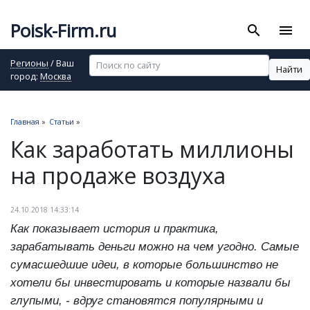
Poisk-Firm.ru
search
menu
Регионы
/ Ваш
Найти
город:
Москва
Главная
»
Статьи
»
Как заработать миллионы
на продаже воздуха
24.10.2018 14:33:14
Как показывает история и практика,
зарабатывать деньги можно на чем угодно. Самые
сумасшедшие идеи, в которые большинство не
хотели бы инвестировать и которые назвали бы
глупыми, - вдруг становятся популярными и