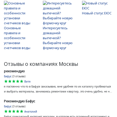
Новый статус ЕЮС
Основные
Интересуетесь
правила и
домашней
особенности
выпечкой?
установки
Выбирайте новую
счетчиков воды
формочку круг
Отзывы о компаниях Москвы
рекомендую
Бафус
(3 отзыва)
star
star
star
star
star
Витя
я постоянно что-то в Бафусе заказываю, мне удобнее по их каталогу пробежаться
и выбрать материалы, занимаюсь ремонтами квартир, это очень удобно, не н...
Рекомендую Бафус
Бафус
(3 отзыва)
star
star
star
star
star
Анатолий
Бафус прекрасный интернет магазин, в котором есть огромный ассортимент и