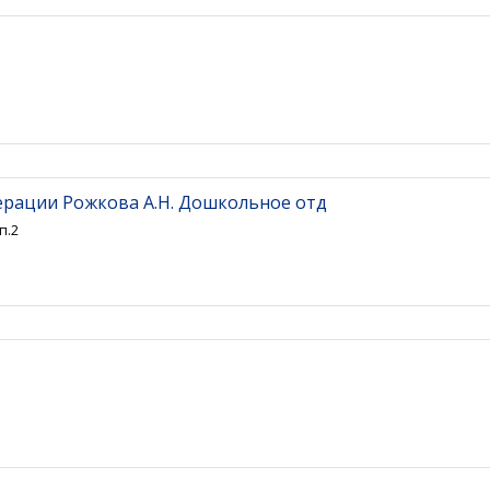
ерации Рожкова А.Н. Дошкольное отд
п.2