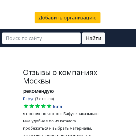
Добавить организацию
Найти
Отзывы о компаниях
Москвы
рекомендую
Бафус
(3 отзыва)
star
star
star
star
star
Витя
я постоянно что-то в Бафусе заказываю,
мне удобнее по их каталогу
пробежаться и выбрать материалы,
занимаюсь ремонтами квартир, это