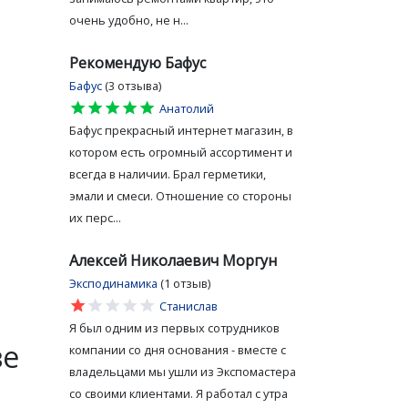
очень удобно, не н...
Рекомендую Бафус
Бафус
(3 отзыва)
star
star
star
star
star
Анатолий
Бафус прекрасный интернет магазин, в
котором есть огромный ассортимент и
всегда в наличии. Брал герметики,
эмали и смеси. Отношение со стороны
их перс...
Алексей Николаевич Моргун
Эксподинамика
(1 отзыв)
star
star
star
star
star
Станислав
Я был одним из первых сотрудников
ве
компании со дня основания - вместе с
владельцами мы ушли из Экспомастера
со своими клиентами. Я работал с утра