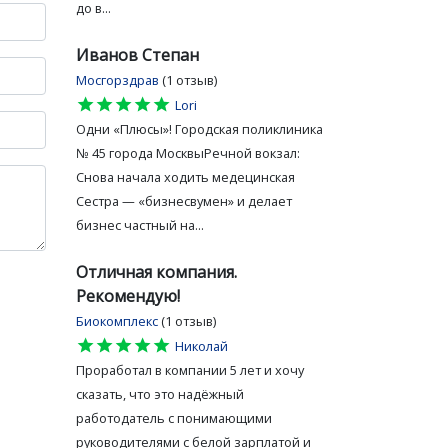
до в...
Иванов Степан
Мосгорздрав
(1 отзыв)
star
star
star
star
star
Lori
Одни «Плюсы»! Городская поликлиника
№ 45 города МосквыРечной вокзал:
Снова начала ходить медецинская
Сестра — «бизнесвумен» и делает
бизнес частный на...
Отличная компания.
Рекомендую!
Биокомплекс
(1 отзыв)
star
star
star
star
star
Николай
Проработал в компании 5 лет и хочу
сказать, что это надёжный
работодатель с понимающими
руководителями с белой зарплатой и