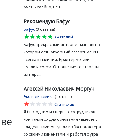
очень удобно, не н...
Рекомендую Бафус
Бафус
(3 отзыва)
star
star
star
star
star
Анатолий
Бафус прекрасный интернет магазин, в
котором есть огромный ассортимент и
всегда в наличии. Брал герметики,
эмали и смеси. Отношение со стороны
их перс...
Алексей Николаевич Моргун
Эксподинамика
(1 отзыв)
star
star
star
star
star
Станислав
Я был одним из первых сотрудников
кве
компании со дня основания - вместе с
владельцами мы ушли из Экспомастера
со своими клиентами. Я работал с утра