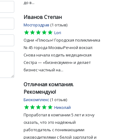
до в...
Иванов Степан
Мосгорздрав
(1 отзыв)
star
star
star
star
star
Lori
Одни «Плюсы»! Городская поликлиника
№ 45 города МосквыРечной вокзал:
Снова начала ходить медецинская
Сестра — «бизнесвумен» и делает
бизнес частный на...
Отличная компания.
Рекомендую!
Биокомплекс
(1 отзыв)
star
star
star
star
star
Николай
Проработал в компании 5 лет и хочу
сказать, что это надёжный
работодатель с понимающими
руководителями с белой зарплатой и