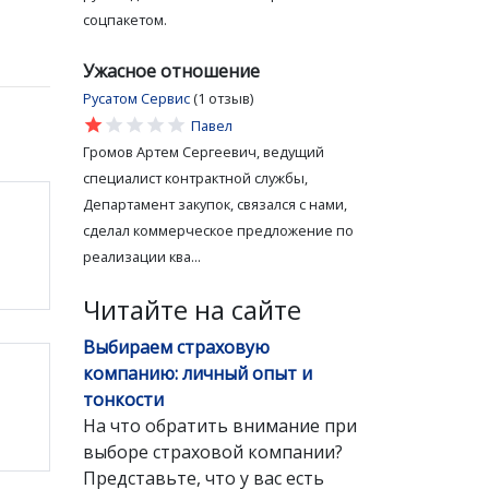
соцпакетом.
Ужасное отношение
Русатом Сервис
(1 отзыв)
star
star
star
star
star
Павел
Громов Артем Сергеевич, ведущий
специалист контрактной службы,
Департамент закупок, связался с нами,
сделал коммерческое предложение по
реализации ква...
Читайте на сайте
Выбираем страховую
компанию: личный опыт и
тонкости
На что обратить внимание при
выборе страховой компании?
Представьте, что у вас есть