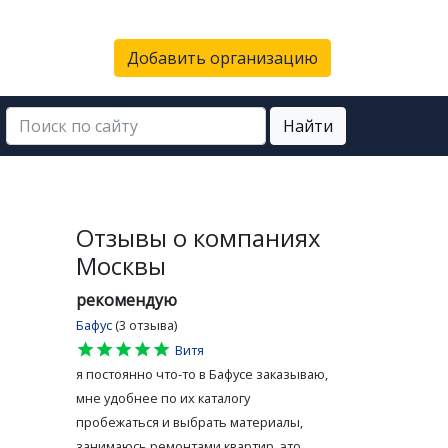
Добавить организацию
Найти
Отзывы о компаниях
Москвы
рекомендую
Бафус
(3 отзыва)
star
star
star
star
star
Витя
я постоянно что-то в Бафусе заказываю,
мне удобнее по их каталогу
пробежаться и выбрать материалы,
занимаюсь ремонтами квартир, это