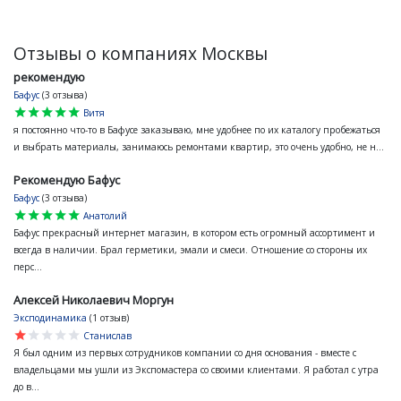
Отзывы о компаниях Москвы
рекомендую
Бафус
(3 отзыва)
star
star
star
star
star
Витя
я постоянно что-то в Бафусе заказываю, мне удобнее по их каталогу пробежаться
и выбрать материалы, занимаюсь ремонтами квартир, это очень удобно, не н...
Рекомендую Бафус
Бафус
(3 отзыва)
star
star
star
star
star
Анатолий
Бафус прекрасный интернет магазин, в котором есть огромный ассортимент и
всегда в наличии. Брал герметики, эмали и смеси. Отношение со стороны их
перс...
Алексей Николаевич Моргун
Эксподинамика
(1 отзыв)
star
star
star
star
star
Станислав
Я был одним из первых сотрудников компании со дня основания - вместе с
владельцами мы ушли из Экспомастера со своими клиентами. Я работал с утра
до в...