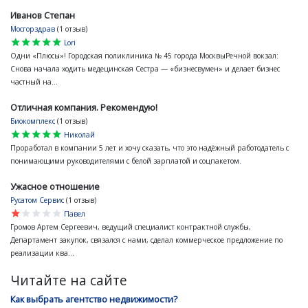
Иванов Степан
Мосгорздрав
(1 отзыв)
star
star
star
star
star
Lori
Одни «Плюсы»! Городская поликлиника № 45 города МосквыРечной вокзал:
Снова начала ходить медецинская Сестра — «бизнесвумен» и делает бизнес
частный на...
Отличная компания. Рекомендую!
Биокомплекс
(1 отзыв)
star
star
star
star
star
Николай
Проработал в компании 5 лет и хочу сказать, что это надёжный работодатель с
понимающими руководителями с белой зарплатой и соцпакетом.
Ужасное отношение
Русатом Сервис
(1 отзыв)
star
star
star
star
star
Павел
Громов Артем Сергеевич, ведущий специалист контрактной службы,
Департамент закупок, связался с нами, сделал коммерческое предложение по
реализации ква...
Читайте на сайте
Как выбрать агентство недвижимости?