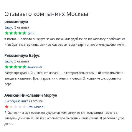
Отзывы о компаниях Москвы
рекомендую
Бафус
(3 отзыва)
star
star
star
star
star
Витя
я постоянно что-то в Бафусе заказываю, мне удобнее по их каталогу пробежаться
и выбрать материалы, занимаюсь ремонтами квартир, это очень удобно, не н...
Рекомендую Бафус
Бафус
(3 отзыва)
star
star
star
star
star
Анатолий
Бафус прекрасный интернет магазин, в котором есть огромный ассортимент и
всегда в наличии. Брал герметики, эмали и смеси. Отношение со стороны их
перс...
Алексей Николаевич Моргун
Эксподинамика
(1 отзыв)
star
star
star
star
star
Станислав
Я был одним из первых сотрудников компании со дня основания - вместе с
владельцами мы ушли из Экспомастера со своими клиентами. Я работал с утра
до в...