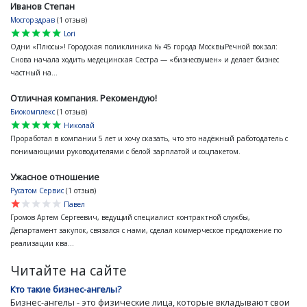
Иванов Степан
Мосгорздрав
(1 отзыв)
star
star
star
star
star
Lori
Одни «Плюсы»! Городская поликлиника № 45 города МосквыРечной вокзал:
Снова начала ходить медецинская Сестра — «бизнесвумен» и делает бизнес
частный на...
Отличная компания. Рекомендую!
Биокомплекс
(1 отзыв)
star
star
star
star
star
Николай
Проработал в компании 5 лет и хочу сказать, что это надёжный работодатель с
понимающими руководителями с белой зарплатой и соцпакетом.
Ужасное отношение
Русатом Сервис
(1 отзыв)
star
star
star
star
star
Павел
Громов Артем Сергеевич, ведущий специалист контрактной службы,
Департамент закупок, связался с нами, сделал коммерческое предложение по
реализации ква...
Читайте на сайте
Кто такие бизнес-ангелы?
Бизнес-ангелы - это физические лица, которые вкладывают свои