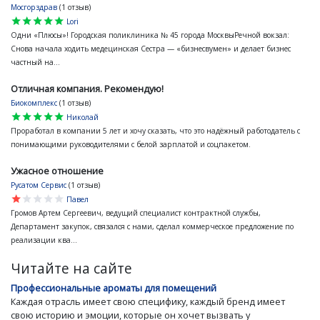
Мосгорздрав
(1 отзыв)
star
star
star
star
star
Lori
Одни «Плюсы»! Городская поликлиника № 45 города МосквыРечной вокзал:
Снова начала ходить медецинская Сестра — «бизнесвумен» и делает бизнес
частный на...
Отличная компания. Рекомендую!
Биокомплекс
(1 отзыв)
star
star
star
star
star
Николай
Проработал в компании 5 лет и хочу сказать, что это надёжный работодатель с
понимающими руководителями с белой зарплатой и соцпакетом.
Ужасное отношение
Русатом Сервис
(1 отзыв)
star
star
star
star
star
Павел
Громов Артем Сергеевич, ведущий специалист контрактной службы,
Департамент закупок, связался с нами, сделал коммерческое предложение по
реализации ква...
Читайте на сайте
Профессиональные ароматы для помещений
Каждая отрасль имеет свою специфику, каждый бренд имеет
свою историю и эмоции, которые он хочет вызвать у