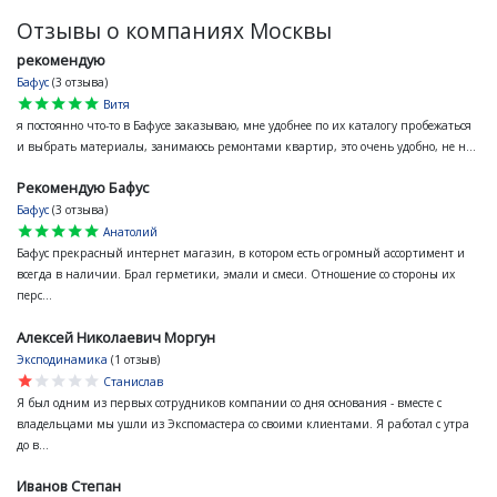
Отзывы о компаниях Москвы
рекомендую
Бафус
(3 отзыва)
star
star
star
star
star
Витя
я постоянно что-то в Бафусе заказываю, мне удобнее по их каталогу пробежаться
и выбрать материалы, занимаюсь ремонтами квартир, это очень удобно, не н...
Рекомендую Бафус
Бафус
(3 отзыва)
star
star
star
star
star
Анатолий
Бафус прекрасный интернет магазин, в котором есть огромный ассортимент и
всегда в наличии. Брал герметики, эмали и смеси. Отношение со стороны их
перс...
Алексей Николаевич Моргун
Эксподинамика
(1 отзыв)
star
star
star
star
star
Станислав
Я был одним из первых сотрудников компании со дня основания - вместе с
владельцами мы ушли из Экспомастера со своими клиентами. Я работал с утра
до в...
Иванов Степан