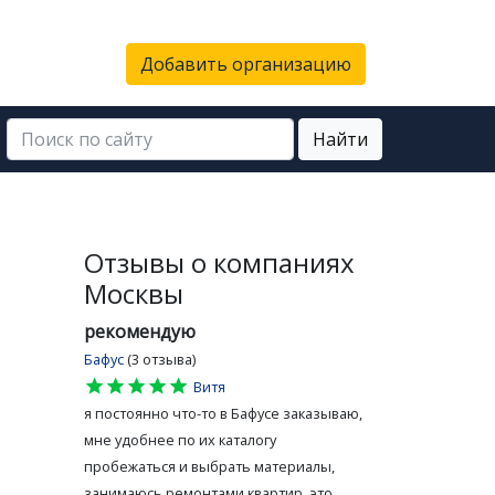
Добавить организацию
Найти
Отзывы о компаниях
Москвы
рекомендую
Бафус
(3 отзыва)
star
star
star
star
star
Витя
я постоянно что-то в Бафусе заказываю,
мне удобнее по их каталогу
пробежаться и выбрать материалы,
занимаюсь ремонтами квартир, это