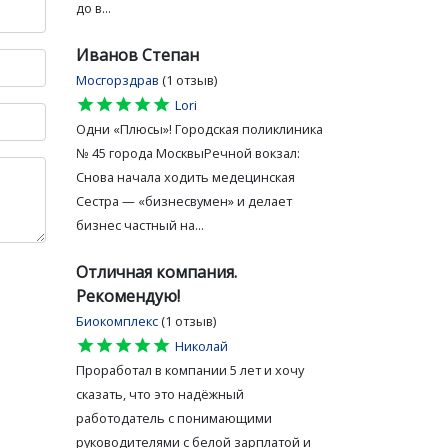
до в...
Иванов Степан
Мосгорздрав
(1 отзыв)
star
star
star
star
star
Lori
Одни «Плюсы»! Городская поликлиника
№ 45 города МосквыРечной вокзал:
Снова начала ходить медецинская
Сестра — «бизнесвумен» и делает
бизнес частный на...
Отличная компания.
Рекомендую!
Биокомплекс
(1 отзыв)
star
star
star
star
star
Николай
Проработал в компании 5 лет и хочу
сказать, что это надёжный
работодатель с понимающими
руководителями с белой зарплатой и