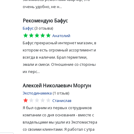
очень удобно, не н...
Рекомендую Бафус
Бафус
(3 отзыва)
star
star
star
star
star
Анатолий
Бафус прекрасный интернет магазин, в
котором есть огромный ассортимент и
всегда в наличии. Брал герметики,
эмали и смеси. Отношение со стороны
их перс...
Алексей Николаевич Моргун
Эксподинамика
(1 отзыв)
star
star
star
star
star
Станислав
Я был одним из первых сотрудников
компании со дня основания - вместе с
владельцами мы ушли из Экспомастера
со своими клиентами. Я работал с утра