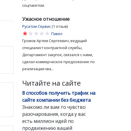
соцпакетом.
Ужасное отношение
Русатом Сервис
(1 отзыв)
star
star
star
star
star
Павел
Громов Артем Сергеевич, ведущий
специалист контрактной службы,
Департамент закупок, связался с нами,
сделал коммерческое предложение по
реализации ква...
Читайте на сайте
8 способов получить трафик на
сайте компании без бюджета
Знакомо ли вам то чувство
разочарования, когда у вас
есть миллион идей по
продвижению вашей