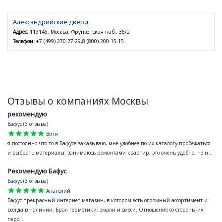
Александрийские двери
Адрес:
119146, Москва, Фрунзенская наб., 36/2
Телефон:
+7 (499) 270-27-29,8 (800) 200-15-15
Отзывы о компаниях Москвы
рекомендую
Бафус
(3 отзыва)
star
star
star
star
star
Витя
я постоянно что-то в Бафусе заказываю, мне удобнее по их каталогу пробежаться
и выбрать материалы, занимаюсь ремонтами квартир, это очень удобно, не н...
Рекомендую Бафус
Бафус
(3 отзыва)
star
star
star
star
star
Анатолий
Бафус прекрасный интернет магазин, в котором есть огромный ассортимент и
всегда в наличии. Брал герметики, эмали и смеси. Отношение со стороны их
перс...