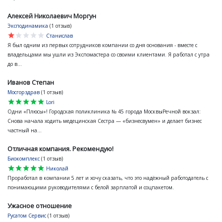
Алексей Николаевич Моргун
Эксподинамика
(1 отзыв)
star
star
star
star
star
Станислав
Я был одним из первых сотрудников компании со дня основания - вместе с
владельцами мы ушли из Экспомастера со своими клиентами. Я работал с утра
до в...
Иванов Степан
Мосгорздрав
(1 отзыв)
star
star
star
star
star
Lori
Одни «Плюсы»! Городская поликлиника № 45 города МосквыРечной вокзал:
Снова начала ходить медецинская Сестра — «бизнесвумен» и делает бизнес
частный на...
Отличная компания. Рекомендую!
Биокомплекс
(1 отзыв)
star
star
star
star
star
Николай
Проработал в компании 5 лет и хочу сказать, что это надёжный работодатель с
понимающими руководителями с белой зарплатой и соцпакетом.
Ужасное отношение
Русатом Сервис
(1 отзыв)