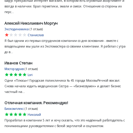
Бафус прекрасный интернет магазин, в котором есть огромный ассортимент и
всегда в наличии. Брал герметики, эмали и смеси. Отношение со стороны их
перс...
Алексей Николаевич Моргун
Эксподинамика
(1 отзыв)
star
star
star
star
star
Станислав
Я был одним из первых сотрудников компании со дня основания - вместе с
владельцами мы ушли из Экспомастера со своими клиентами. Я работал с утра
до в...
Иванов Степан
Мосгорздрав
(1 отзыв)
star
star
star
star
star
Lori
Одни «Плюсы»! Городская поликлиника № 45 города МосквыРечной вокзал:
Снова начала ходить медецинская Сестра — «бизнесвумен» и делает бизнес
частный на...
Отличная компания. Рекомендую!
Биокомплекс
(1 отзыв)
star
star
star
star
star
Николай
Проработал в компании 5 лет и хочу сказать, что это надёжный работодатель с
понимающими руководителями с белой зарплатой и соцпакетом.