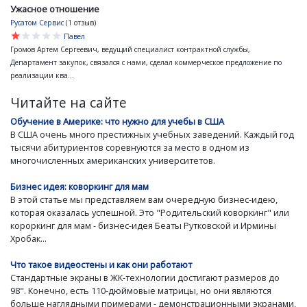
Ужасное отношение
Русатом Сервис
(1 отзыв)
star
star
star
star
star
Павел
Громов Артем Сергеевич, ведущий специалист контрактной службы,
Департамент закупок, связался с нами, сделал коммерческое предложение по
реализации ква...
Читайте на сайте
Обучение в Америке: что нужно для учебы в США
В США очень много престижных учебных заведений. Каждый год
тысячи абитуриентов соревнуются за место в одном из
многочисленных американских университетов.
Бизнес идея: коворкинг для мам
В этой статье мы представляем вам очередную бизнес-идею,
которая оказалась успешной. Это "Родительский коворкинг" или
короркинг для мам - бизнес-идея Беаты Рутковской и Ирмины
Хробак...
Что такое видеостены и как они работают
Стандартные экраны в ЖК-технологии достигают размеров до
98". Конечно, есть 110-дюймовые матрицы, но они являются
больше наглядными примерами - демонстрационными экранами,