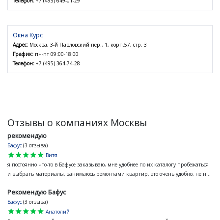
Телефон:
+7 (495) 649-01-29
Окна Курс
Адрес:
Москва, 3-й Павловский пер., 1, корп.57, стр. 3
График:
пн-пт 09:00-18:00
Телефон:
+7 (495) 364-74-28
Отзывы о компаниях Москвы
рекомендую
Бафус
(3 отзыва)
star
star
star
star
star
Витя
я постоянно что-то в Бафусе заказываю, мне удобнее по их каталогу пробежаться
и выбрать материалы, занимаюсь ремонтами квартир, это очень удобно, не н...
Рекомендую Бафус
Бафус
(3 отзыва)
star
star
star
star
star
Анатолий