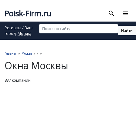
Poisk-Firm.ru
search
menu
Регионы
/ Ваш
Найти
город:
Москва
Главная
»
Москва
»
»
»
Окна Москвы
837 компаний