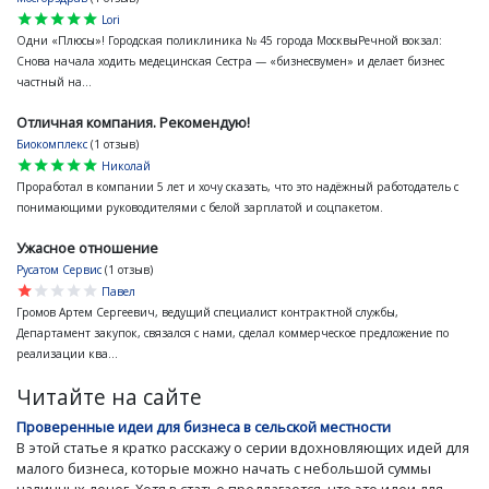
star
star
star
star
star
Lori
Одни «Плюсы»! Городская поликлиника № 45 города МосквыРечной вокзал:
Снова начала ходить медецинская Сестра — «бизнесвумен» и делает бизнес
частный на...
Отличная компания. Рекомендую!
Биокомплекс
(1 отзыв)
star
star
star
star
star
Николай
Проработал в компании 5 лет и хочу сказать, что это надёжный работодатель с
понимающими руководителями с белой зарплатой и соцпакетом.
Ужасное отношение
Русатом Сервис
(1 отзыв)
star
star
star
star
star
Павел
Громов Артем Сергеевич, ведущий специалист контрактной службы,
Департамент закупок, связался с нами, сделал коммерческое предложение по
реализации ква...
Читайте на сайте
Проверенные идеи для бизнеса в сельской местности
В этой статье я кратко расскажу о серии вдохновляющих идей для
малого бизнеса, которые можно начать с небольшой суммы
наличных денег. Хотя в статье предлагается, что это идеи для