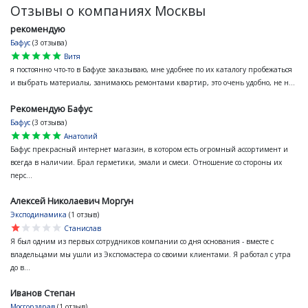
Отзывы о компаниях Москвы
рекомендую
Бафус
(3 отзыва)
star
star
star
star
star
Витя
я постоянно что-то в Бафусе заказываю, мне удобнее по их каталогу пробежаться
и выбрать материалы, занимаюсь ремонтами квартир, это очень удобно, не н...
Рекомендую Бафус
Бафус
(3 отзыва)
star
star
star
star
star
Анатолий
Бафус прекрасный интернет магазин, в котором есть огромный ассортимент и
всегда в наличии. Брал герметики, эмали и смеси. Отношение со стороны их
перс...
Алексей Николаевич Моргун
Эксподинамика
(1 отзыв)
star
star
star
star
star
Станислав
Я был одним из первых сотрудников компании со дня основания - вместе с
владельцами мы ушли из Экспомастера со своими клиентами. Я работал с утра
до в...
Иванов Степан
Мосгорздрав
(1 отзыв)