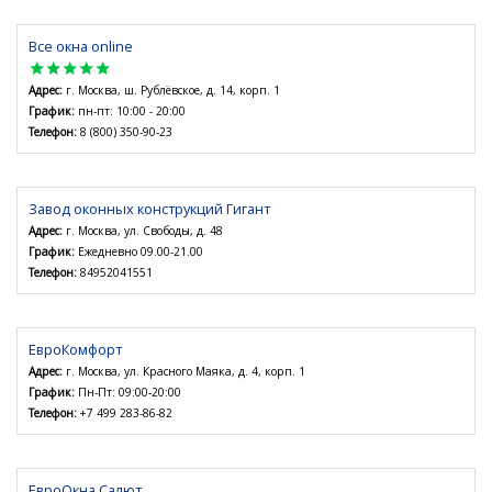
Все окна online
star
star
star
star
star
Адрес:
г. Москва, ш. Рублёвское, д. 14, корп. 1
График:
пн-пт: 10:00 - 20:00
Телефон:
8 (800) 350-90-23
Завод оконных конструкций Гигант
Адрес:
г. Москва, ул. Свободы, д. 48
График:
Ежедневно 09.00-21.00
Телефон:
84952041551
ЕвроКомфорт
Адрес:
г. Москва, ул. Красного Маяка, д. 4, корп. 1
График:
Пн-Пт: 09:00-20:00
Телефон:
+7 499 283-86-82
ЕвроОкна Салют