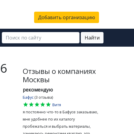
Добавить организацию
Найти
16
Отзывы о компаниях
Москвы
рекомендую
Бафус
(3 отзыва)
star
star
star
star
star
Витя
я постоянно что-то в Бафусе заказываю,
мне удобнее по их каталогу
пробежаться и выбрать материалы,
занимаюсь ремонтами квартир, это