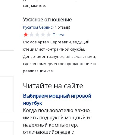
соцпакетом.
Ужасное отношение
Русатом Сервис
(1 отзыв)
star
star
star
star
star
Павел
Громов Артем Сергеевич, ведущий
специалист контрактной службы,
Департамент закупок, связался с нами,
сделал коммерческое предложение по
реализации ква...
Читайте на сайте
Выбираем мощный игровой
ноутбук
Когда пользователю важно
иметь под рукой мощный и
надежный компьютер,
отличающийся еще и