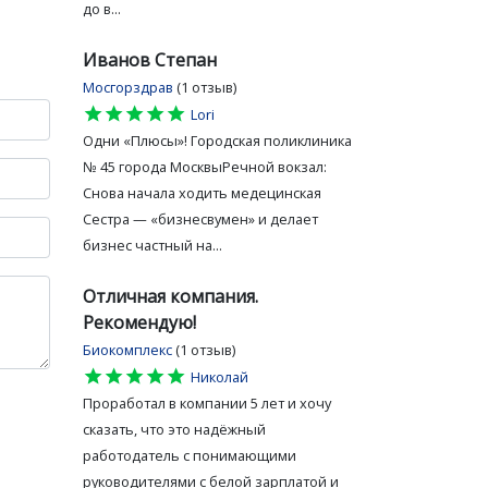
до в...
Иванов Степан
Мосгорздрав
(1 отзыв)
star
star
star
star
star
Lori
Одни «Плюсы»! Городская поликлиника
№ 45 города МосквыРечной вокзал:
Снова начала ходить медецинская
Сестра — «бизнесвумен» и делает
бизнес частный на...
Отличная компания.
Рекомендую!
Биокомплекс
(1 отзыв)
star
star
star
star
star
Николай
Проработал в компании 5 лет и хочу
сказать, что это надёжный
работодатель с понимающими
руководителями с белой зарплатой и