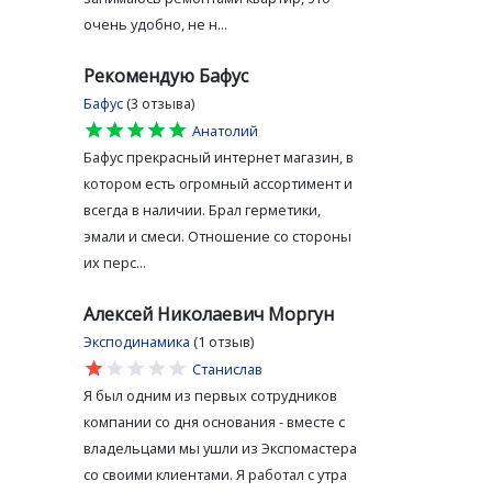
очень удобно, не н...
Рекомендую Бафус
Бафус
(3 отзыва)
star
star
star
star
star
Анатолий
Бафус прекрасный интернет магазин, в
котором есть огромный ассортимент и
всегда в наличии. Брал герметики,
эмали и смеси. Отношение со стороны
их перс...
Алексей Николаевич Моргун
Эксподинамика
(1 отзыв)
star
star
star
star
star
Станислав
Я был одним из первых сотрудников
компании со дня основания - вместе с
владельцами мы ушли из Экспомастера
со своими клиентами. Я работал с утра