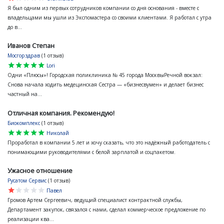
Я был одним из первых сотрудников компании со дня основания - вместе с
владельцами мы ушли из Экспомастера со своими клиентами. Я работал с утра
до в...
Иванов Степан
Мосгорздрав
(1 отзыв)
star
star
star
star
star
Lori
Одни «Плюсы»! Городская поликлиника № 45 города МосквыРечной вокзал:
Снова начала ходить медецинская Сестра — «бизнесвумен» и делает бизнес
частный на...
Отличная компания. Рекомендую!
Биокомплекс
(1 отзыв)
star
star
star
star
star
Николай
Проработал в компании 5 лет и хочу сказать, что это надёжный работодатель с
понимающими руководителями с белой зарплатой и соцпакетом.
Ужасное отношение
Русатом Сервис
(1 отзыв)
star
star
star
star
star
Павел
Громов Артем Сергеевич, ведущий специалист контрактной службы,
Департамент закупок, связался с нами, сделал коммерческое предложение по
реализации ква...