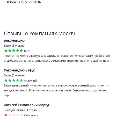
Телефон:
+7(977) 728-35-87
Отзывы о компаниях Москвы
рекомендую
Бафус
(3 отзыва)
star
star
star
star
star
Витя
я постоянно что-то в Бафусе заказываю, мне удобнее по их каталогу пробежаться
и выбрать материалы, занимаюсь ремонтами квартир, это очень удобно, не н...
Рекомендую Бафус
Бафус
(3 отзыва)
star
star
star
star
star
Анатолий
Бафус прекрасный интернет магазин, в котором есть огромный ассортимент и
всегда в наличии. Брал герметики, эмали и смеси. Отношение со стороны их
перс...
Алексей Николаевич Моргун
Эксподинамика
(1 отзыв)
star
star
star
star
star
Станислав