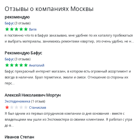
Отзывы о компаниях Москвы
рекомендую
Бафус
(3 отзыва)
star
star
star
star
star
Витя
я постоянно что-то в Бафусе заказываю, мне удобнее по их каталогу пробежаться
и выбрать материалы, занимаюсь ремонтами квартир, это очень удобно, не н...
Рекомендую Бафус
Бафус
(3 отзыва)
star
star
star
star
star
Анатолий
Бафус прекрасный интернет магазин, в котором есть огромный ассортимент и
всегда в наличии. Брал герметики, эмали и смеси. Отношение со стороны их
перс...
Алексей Николаевич Моргун
Эксподинамика
(1 отзыв)
star
star
star
star
star
Станислав
Я был одним из первых сотрудников компании со дня основания - вместе с
владельцами мы ушли из Экспомастера со своими клиентами. Я работал с утра
до в...
Иванов Степан