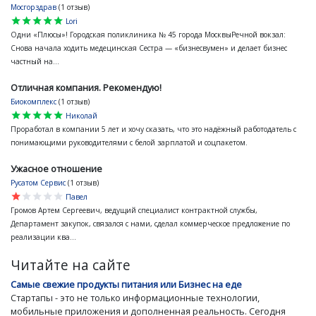
Мосгорздрав
(1 отзыв)
star
star
star
star
star
Lori
Одни «Плюсы»! Городская поликлиника № 45 города МосквыРечной вокзал:
Снова начала ходить медецинская Сестра — «бизнесвумен» и делает бизнес
частный на...
Отличная компания. Рекомендую!
Биокомплекс
(1 отзыв)
star
star
star
star
star
Николай
Проработал в компании 5 лет и хочу сказать, что это надёжный работодатель с
понимающими руководителями с белой зарплатой и соцпакетом.
Ужасное отношение
Русатом Сервис
(1 отзыв)
star
star
star
star
star
Павел
Громов Артем Сергеевич, ведущий специалист контрактной службы,
Департамент закупок, связался с нами, сделал коммерческое предложение по
реализации ква...
Читайте на сайте
Самые свежие продукты питания или Бизнес на еде
Стартапы - это не только информационные технологии,
мобильные приложения и дополненная реальность. Сегодня