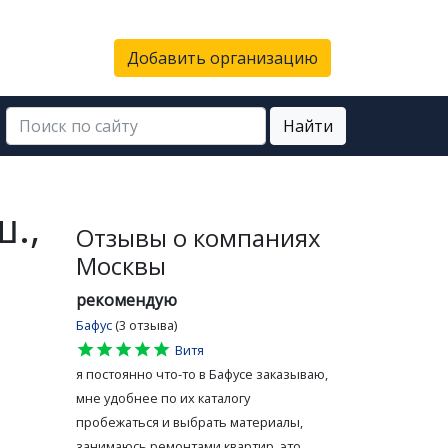
Добавить организацию
Найти
.,
Отзывы о компаниях
Москвы
рекомендую
Бафус
(3 отзыва)
star
star
star
star
star
Витя
я постоянно что-то в Бафусе заказываю,
мне удобнее по их каталогу
пробежаться и выбрать материалы,
занимаюсь ремонтами квартир, это