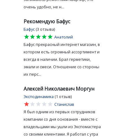
очень удобно, не н...
Рекомендую Бафус
Бафус
(3 отзыва)
star
star
star
star
star
Анатолий
Бафус прекрасный интернет магазин, в
котором есть огромный ассортимент и
всегда в наличии. Брал герметики,
эмали и смеси. Отношение со стороны
их перс...
Алексей Николаевич Моргун
Эксподинамика
(1 отзыв)
star
star
star
star
star
Станислав
Я был одним из первых сотрудников
компании со дня основания - вместе с
владельцами мы ушли из Экспомастера
со своими клиентами. Я работал с утра