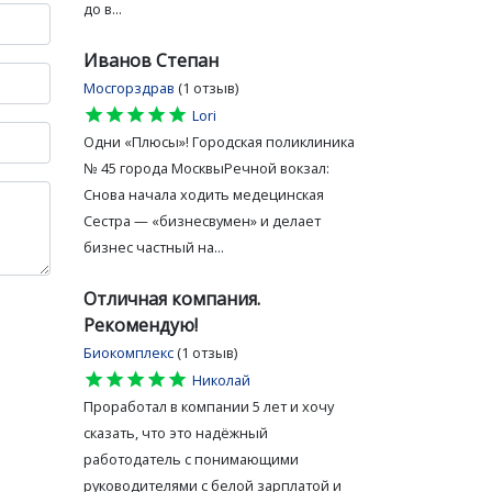
до в...
Иванов Степан
Мосгорздрав
(1 отзыв)
star
star
star
star
star
Lori
Одни «Плюсы»! Городская поликлиника
№ 45 города МосквыРечной вокзал:
Снова начала ходить медецинская
Сестра — «бизнесвумен» и делает
бизнес частный на...
Отличная компания.
Рекомендую!
Биокомплекс
(1 отзыв)
star
star
star
star
star
Николай
Проработал в компании 5 лет и хочу
сказать, что это надёжный
работодатель с понимающими
руководителями с белой зарплатой и