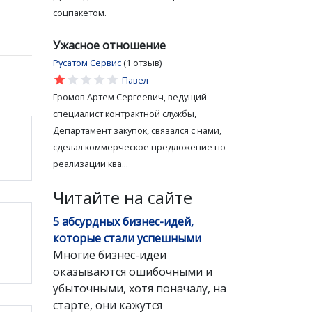
соцпакетом.
Ужасное отношение
Русатом Сервис
(1 отзыв)
star
star
star
star
star
Павел
Громов Артем Сергеевич, ведущий
специалист контрактной службы,
Департамент закупок, связался с нами,
сделал коммерческое предложение по
реализации ква...
Читайте на сайте
5 абсурдных бизнес-идей,
которые стали успешными
Многие бизнес-идеи
оказываются ошибочными и
убыточными, хотя поначалу, на
старте, они кажутся